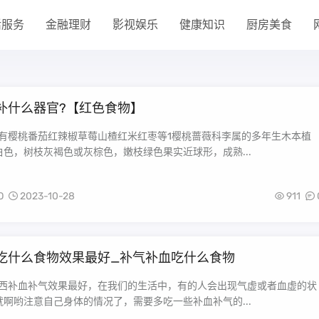
活服务
金融理财
影视娱乐
健康知识
厨房美食
补什么器官?【红色食物】
物有樱桃番茄红辣椒草莓山楂红米红枣等1樱桃蔷薇科李属的多年生木本植
色，树枝灰褐色或灰棕色，嫩枝绿色果实近球形，成熟...
O
2023-10-28
911
吃什么食物效果最好_补气补血吃什么食物
东西补血补气效果最好，在我们的生活中，有的人会出现气虚或者血虚的状
啊哟注意自己身体的情况了，需要多吃一些补血补气的...