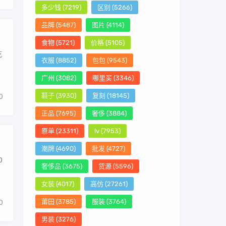
多少钱
(7219)
区别
(5266)
品牌
(5487)
图片
(4114)
食物
(5721)
价格
(5105)
吃
衣服
(8852)
包包
(9543)
广州
(3082)
哪里买
(3346)
鞋子
(3930)
复刻
(18145)
0
正品
(7695)
奢侈
(3884)
原单
(23311)
lv
(7953)
潮牌
(4690)
批发
(4727)
0
奢侈品
(3675)
货源
(5596)
女装
(4017)
高仿
(27261)
莆田
(3785)
服装
(3764)
0
男装
(3276)