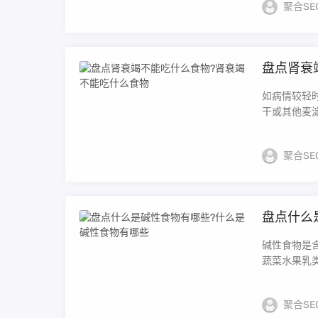
聚合SE
盘点肾衰
如病情较轻
干或其他麦淀
聚合SE
盘点什么
碱性食物是
蔬菜水果乳类
聚合SE