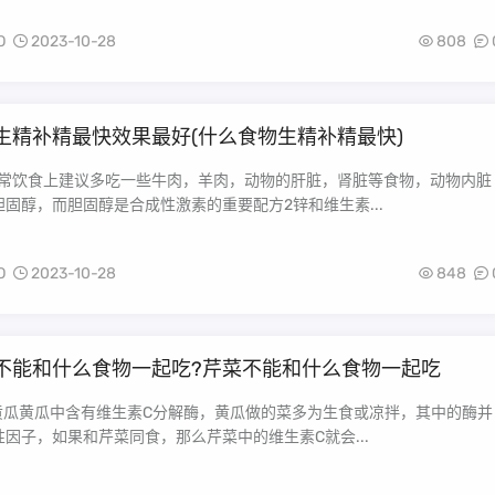
O
2023-10-28
808
生精补精最快效果最好(什么食物生精补精最快)
日常饮食上建议多吃一些牛肉，羊肉，动物的肝脏，肾脏等食物，动物内脏
固醇，而胆固醇是合成性激素的重要配方2锌和维生素...
O
2023-10-28
848
不能和什么食物一起吃?芹菜不能和什么食物一起吃
与黄瓜黄瓜中含有维生素C分解酶，黄瓜做的菜多为生食或凉拌，其中的酶并
因子，如果和芹菜同食，那么芹菜中的维生素C就会...