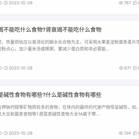
O
2023-10-28
787
竭不能吃什么食物?肾衰竭不能吃什么食物
时，热量供给应以易消化的碳水化合物为主，可采用水果麦淀粉面条麦片
粉点心，加少量米汤或稀粥，要减少蛋白质和非必需氨...
O
2023-10-28
871
是碱性食物有哪些?什么是碱性食物有哪些
含钾钠钙镁等矿物质较多的食物，在体内的最终的代谢产物常呈碱性，如
大豆和菌类食物等1 蔬菜类碱性食物大全1A属于寒...
O
2023-10-28
769