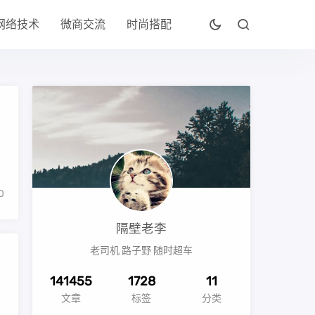
网络技术
微商交流
时尚搭配
0
隔壁老李
老司机 路子野 随时超车
141455
1728
11
文章
标签
分类