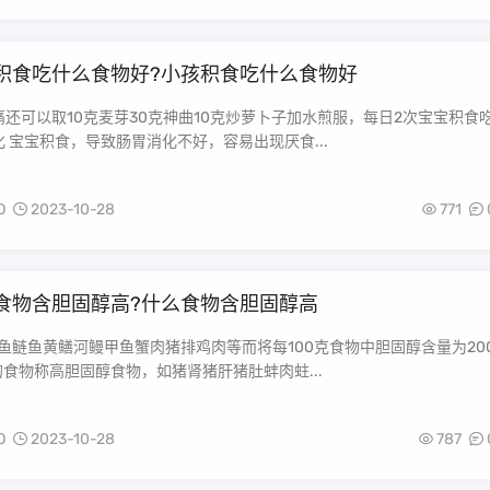
积食吃什么食物好?小孩积食吃什么食物好
还可以取10克麦芽30克神曲10克炒萝卜子加水煎服，每日2次宝宝积食
 宝宝积食，导致肠胃消化不好，容易出现厌食...
O
2023-10-28
771
食物含胆固醇高?什么食物含胆固醇高
鱼鲢鱼黄鳝河鳗甲鱼蟹肉猪排鸡肉等而将每100克食物中胆固醇含量为20
的食物称高胆固醇食物，如猪肾猪肝猪肚蚌肉蛀...
O
2023-10-28
787