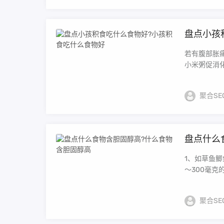
盘点小孩
若有腹部胀痛
小米粥促消化
聚合SE
盘点什么
1、如草鱼鲫
～300毫克
聚合SE