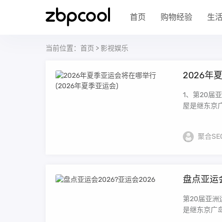
首页
购物经验
生
当前位置：
首页
>
影视娱乐
2026年
1、第20届
屋是继东京广
聚合SE
盘点亚运会
第20届亚洲
是继东京广岛