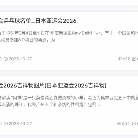
会乒乓球名单_日本亚运会2026
于1951年3月4日至11日在 印度新德里New Delhi举办，有十一个国家和
运动员参加6个项目的角逐，为...
O
2023-10-27
622
2026吉祥物图片(日本亚运会2026吉祥物)
物解读 “阿祥”是一只英俊潇洒真诚勇敢的小羊，着色为奥林匹克五环中的
流淌的珠江，代表广州人平和亲切的性格宽广包容...
O
2023-10-27
644