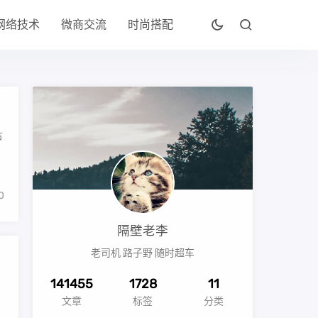
网络技术
微商交流
时尚搭配
古
0
隔壁老李
老司机 路子野 随时超车
141455
1728
11
文章
标签
分类