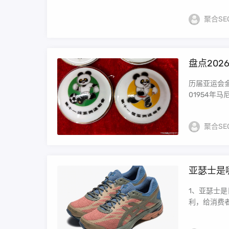
聚合SE
盘点202
历届亚运会金
01954年马
聚合SE
亚瑟士是
1、亚瑟士
利，给消费者