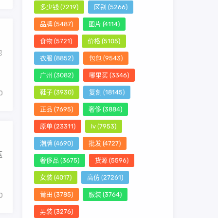
多少钱
(7219)
区别
(5266)
品牌
(5487)
图片
(4114)
食物
(5721)
价格
(5105)
地
衣服
(8852)
包包
(9543)
广州
(3082)
哪里买
(3346)
鞋子
(3930)
复刻
(18145)
0
正品
(7695)
奢侈
(3884)
原单
(23311)
lv
(7953)
潮牌
(4690)
批发
(4727)
蓝
奢侈品
(3675)
货源
(5596)
女装
(4017)
高仿
(27261)
莆田
(3785)
服装
(3764)
0
男装
(3276)