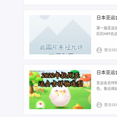
日本亚运
第一届亚运会
区的489名
聚合SE
日本亚运会
亚运会吉祥
色，象征绵延
聚合SE