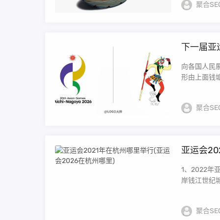
聚合SE
下一届亚
向各国人民
形由上面钱塘
聚合SE
亚运会20
1、202
岸钱江世纪城
聚合SE