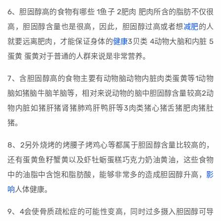
6、胆固醇高的食物有哪些 1鱼子 2肥肉 肥肉所含的脂肪不仅很
高，胆固醇含量也是很高，因此，胆固醇过高或者想
减肥
的人
就要远离肥肉，才能保证身体的
健康
3贝类 4动物大脑和内脏 5
蛋黄 蛋黄对于普通的人群来说是非常营养。
7、含胆固醇高的食物主要有动物脑动物内脏肉类蛋黄等1动物
脑如猪脑牛脑羊脑等，相对来说动物的脑中胆固醇含量较高2动
物内脏如猪肝猪肾猪肺鸡肝鸭肝等3肉类猪心猪舌猪肥肉猪肚
猪。
8、2另外烧烤的烤腰子烤鸡心等都属于胆固醇含量比较高的，
还有蛋黄鱼籽蟹黄以及虾牡蛎蛋糕巧克力奶油黄油，这些食物
中的油脂中含饱和脂肪酸，能够非常多的造成胆固醇升高，
影
响
人体健康。
9、4会使骨质疏松症的可能性变高，同时过多摄入胆固醇可导