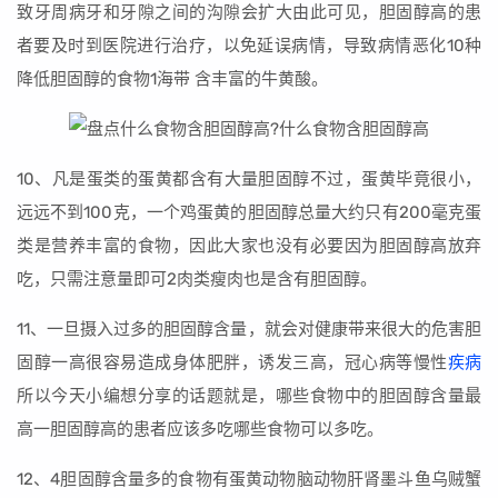
致牙周病牙和牙隙之间的沟隙会扩大由此可见，胆固醇高的患
者要及时到医院进行治疗，以免延误病情，导致病情恶化10种
降低胆固醇的食物1海带 含丰富的牛黄酸。
10、凡是蛋类的蛋黄都含有大量胆固醇不过，蛋黄毕竟很小，
远远不到100克，一个鸡蛋黄的胆固醇总量大约只有200毫克蛋
类是营养丰富的食物，因此大家也没有必要因为胆固醇高放弃
吃，只需注意量即可2肉类瘦肉也是含有胆固醇。
11、一旦摄入过多的胆固醇含量，就会对健康带来很大的危害胆
固醇一高很容易造成身体肥胖，诱发三高，冠心病等慢性
疾病
所以今天小编想分享的话题就是，哪些食物中的胆固醇含量最
高一胆固醇高的患者应该多吃哪些食物可以多吃。
12、4胆固醇含量多的食物有蛋黄动物脑动物肝肾墨斗鱼乌贼蟹