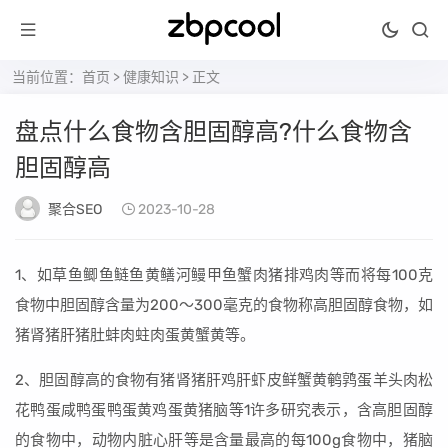
当前位置：
首页
>
健康知识
> 正文
盘点什么食物含胆固醇高?什么食物含
胆固醇高
聚合SEO
2023-10-28
1、如草鱼鲫鱼鲢鱼黄鳝河鳗甲鱼蟹肉猪排鸡肉等而将每100克
食物中胆固醇含量为200～300毫克的食物称高胆固醇食物，如
猪肾猪肝猪肚蚌肉蛀肉蛋黄蟹黄等。
2、胆固醇高的食物有猪肾猪肝鸡肝虾皮鲜蟹黄鹌鹑蛋羊头肉松
花鸭蛋咸鸭蛋鸭蛋黄鸡蛋黄猪脑等1许多研究表示，含高胆固醇
的食物中，动物内脏心肝等是含量最高的每100g食物中，猪脑