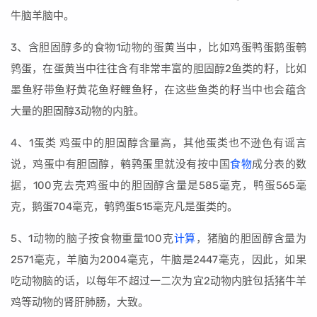
牛脑羊脑中。
3、含胆固醇多的食物1动物的蛋黄当中，比如鸡蛋鸭蛋鹅蛋鹌
鹑蛋，在蛋黄当中往往含有非常丰富的胆固醇2鱼类的籽，比如
墨鱼籽带鱼籽黄花鱼籽鲤鱼籽，在这些鱼类的籽当中也会蕴含
大量的胆固醇3动物的内脏。
4、1蛋类 鸡蛋中的胆固醇含量高，其他蛋类也不逊色有谣言
说，鸡蛋中有胆固醇，鹌鹑蛋里就没有按中国
食物
成分表的数
据，100克去壳鸡蛋中的胆固醇含量是585毫克，鸭蛋565毫
克，鹅蛋704毫克，鹌鹑蛋515毫克凡是蛋类的。
5、1动物的脑子按食物重量100克
计算
，猪脑的胆固醇含量为
2571毫克，羊脑为2004毫克，牛脑是2447毫克，因此，如果
吃动物脑的话，以每年不超过一二次为宜2动物内脏包括猪牛羊
鸡等动物的肾肝肺肠，大致。