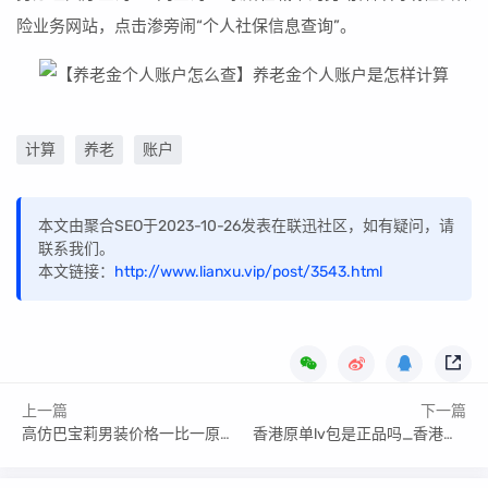
险业务网站，点击渗旁闹“个人社保信息查询”。
计算
养老
账户
本文由聚合SEO于2023-10-26发表在联迅社区，如有疑问，请
联系我们。
本文链接：
http://www.lianxu.vip/post/3543.html
上一篇
下一篇
高仿巴宝莉男装价格一比一原单a货奢侈品(高仿巴宝莉男鞋图片)
香港原单lv包是正品吗_香港原单lv是正品吗