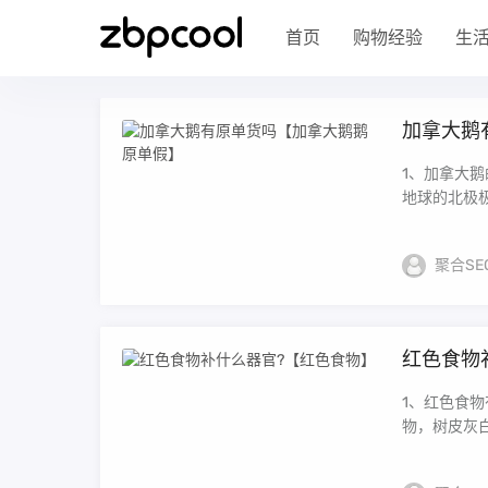
首页
购物经验
生
加拿大鹅
1、加拿大
地球的北极极
聚合SE
红色食物
1、红色食
物，树皮灰白