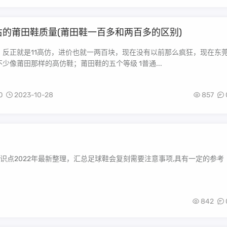
左右的莆田鞋质量(莆田鞋一百多和两百多的区别)
，反正就是11高仿，进价也就一两百块，现在没有以前那么疯狂，现在东
少像莆田那样的高仿鞋；莆田鞋的五个等级 1普通...
O
2023-10-28
857
点2022年最新整理，汇总足球鞋会复刻需要注意事项,具有一定的参考
842