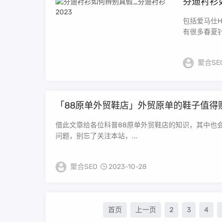
芬迪衬衫
包括爱马仕He
有很多春夏针
聚合SE
「88原单外贸鞋店」外贸原单的鞋子值得
借此文章给各位科普88原单外贸鞋店的知识，其中也
问题，别忘了关注本站，...
聚合SEO
2023-10-28
首页
上一页
2
3
4