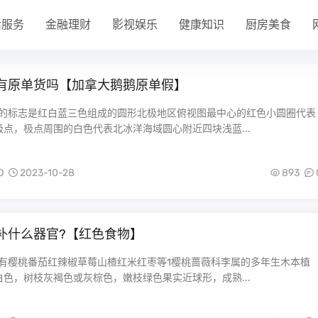
活服务
金融理财
影视娱乐
健康知识
厨房美食
有原单货吗【加拿大鹅鹅原单假】
鹅的标志是红白蓝三色组成的圆形北极地区俯视图最中心的红色小圆圈代表
点，极点周围的白色代表北冰洋海域圆心附近四块浅蓝...
O
2023-10-28
893
补什么器官?【红色食物】
物有樱桃番茄红辣椒草莓山楂红米红枣等1樱桃蔷薇科李属的多年生木本植
色，树枝灰褐色或灰棕色，嫩枝绿色果实近球形，成熟...