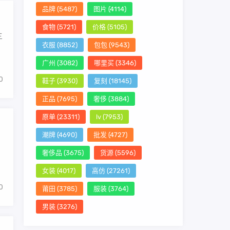
品牌
(5487)
图片
(4114)
食物
(5721)
价格
(5105)
三
衣服
(8852)
包包
(9543)
广州
(3082)
哪里买
(3346)
0
鞋子
(3930)
复刻
(18145)
正品
(7695)
奢侈
(3884)
原单
(23311)
lv
(7953)
潮牌
(4690)
批发
(4727)
奢侈品
(3675)
货源
(5596)
女装
(4017)
高仿
(27261)
0
莆田
(3785)
服装
(3764)
男装
(3276)