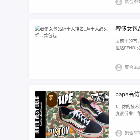
聚合SE
奢侈女包
居前十的有，H
拉达FENDI芬迪
聚合SE
bape高
1、仿的技
度很低啦；莆
聚合SE