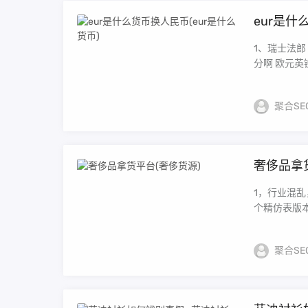
eur是什
1、瑞士法郎 
分啊 欧元英镑
聚合SE
奢侈品拿
1，行业混
个精仿表版本
聚合SE