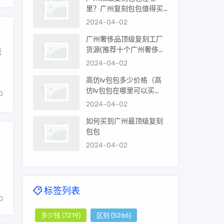
里？广州复刻包包值得买
吗？
2024-04-02
广州奢侈品顶级复刻工厂
货源(推荐十个广州奢侈品
莞
购买渠道)
2024-04-02
高仿lv包包多少价格（高
仿lv包包在哪里可以买
0
到）
2024-04-02
如何买到广州最顶级复刻
包包
2024-04-02
标签列表
0
多少钱
(7219)
区别
(5266)