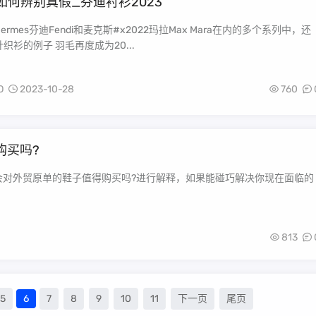
如何辨别真假_芬迪衬衫2023
rmes芬迪Fendi和麦克斯#x2022玛拉Max Mara在内的多个系列中，还
织衫的例子 羽毛再度成为20...
O
2023-10-28
760
购买吗?
会对外贸原单的鞋子值得购买吗?进行解释，如果能碰巧解决你现在面临的
813
5
6
7
8
9
10
11
下一页
尾页