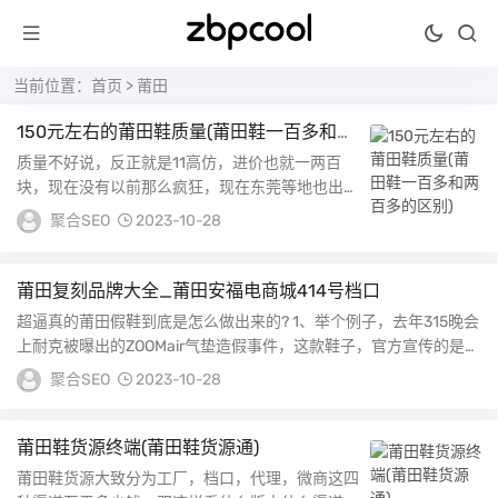
当前位置：
首页
> 莆田
150元左右的莆田鞋质量(莆田鞋一百多和两
百多的区别)
质量不好说，反正就是11高仿，进价也就一两百
块，现在没有以前那么疯狂，现在东莞等地也出现
不少像莆田那样的高仿鞋；莆田鞋的五个等级 1普
聚合SEO
2023-10-28
通...
莆田复刻品牌大全_莆田安福电商城414号档口
超逼真的莆田假鞋到底是怎么做出来的? 1、举个例子，去年315晚会
上耐克被曝出的ZOOMair气垫造假事件，这款鞋子，官方宣传的是气
垫大...
聚合SEO
2023-10-28
莆田鞋货源终端(莆田鞋货源通)
莆田鞋货源大致分为工厂，档口，代理，微商这四