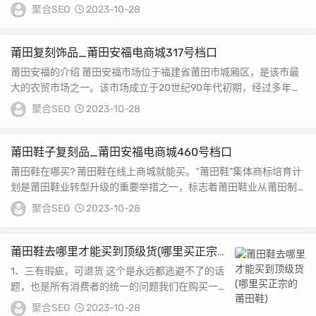
羽绒服品牌加拿大鹅...
聚合SEO
2023-10-28
莆田复刻饰品_莆田安福电商城317号档口
莆田安福的介绍 莆田安福市场位于福建省莆田市城厢区，是该市最
大的农贸市场之一。该市场成立于20世纪90年代初期，经过多年的
发展壮大，现在...
聚合SEO
2023-10-28
莆田鞋子复刻品_莆田安福电商城460号档口
莆田鞋在哪买? 莆田鞋在线上商城就能买。“莆田鞋”集体商标培育计
划是莆田鞋业转型升级的重要举措之一，标志着莆田鞋业从莆田制
造向“莆田创造...
聚合SEO
2023-10-28
莆田鞋去哪里才能买到顶级货(哪里买正宗
的莆田鞋)
1、三有瑕疵，可退货 这个是永远都逃避不了的话
题，也是所有消费者的统一的问题我们在购买一双
新鞋时，付款之后一直等待的就是鞋子的到来，刚
聚合SEO
2023-10-28