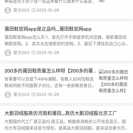
种渠道至于多少钱一双这样看什么版本什么渠道，
莆田鞋分为通货，真标，公司级和纯原四个版本，
聚合SEO
2023-10-28
不同...
莆田鞋官网app是正品吗_莆田鞋官网app
莆田鞋官网app怎么买 1、首先打开手轿戚孝机浏览器，搜索莆田闭
稿鞋官网。2、其次点击搜索到的官网。3、最后下滑找到自己心仪
的鞋仔斗子就...
聚合SEO
2023-10-28
200多的莆田鞋质量怎么样呀【200多的莆
田鞋质量怎么样】
有需要可以百度下4896潮鞋，有教人如何找鞋选
鞋和同款不同版鞋子对比，还有一些新鞋发售日期
等潮鞋资讯做FAKE鞋的现在全国很多地方都在
聚合SEO
2023-10-28
做...
大鹅羽绒服高仿河南和莆田_高仿大鹅羽绒服北京工厂
大鹅国内代工厂是正品吗 是正品，根据查询相关公开信息显示，国
内大有羽绒服来自官方授权，是真品大额羽绒服，是来自加拿大的