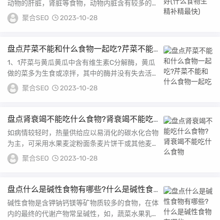
动物的肝脏，肾脏等食物，动物内脏含有较多的胆
固醇，而胆固醇是合成性激素的重要配方2锌和维
聚合SEO
2023-10-28
生素...
盘点芹菜不能和什么食物一起吃?芹菜不能
和什么食物一起吃
1、1芹菜与黄瓜黄瓜中含有维生素C分解酶，黄瓜
做的菜多为生食或凉拌，其中的酶并没有失去活性
因子，如果和芹菜同食，那么芹菜中的维生素C就
聚合SEO
2023-10-28
会...
盘点肾衰竭不能吃什么食物?肾衰竭不能吃
什么食物
如病情较轻时，热量供给应以易消化的碳水化合物
为主，可采用水果麦淀粉面条麦片饼干或其他麦淀
粉点心，加少量米汤或稀粥，要减少蛋白质和非必
聚合SEO
2023-10-28
需氨...
盘点什么是碱性食物有哪些?什么是碱性食
物有哪些
碱性食物是含钾钠钙镁等矿物质较多的食物，在体
内的最终的代谢产物常呈碱性，如，蔬菜水果乳类