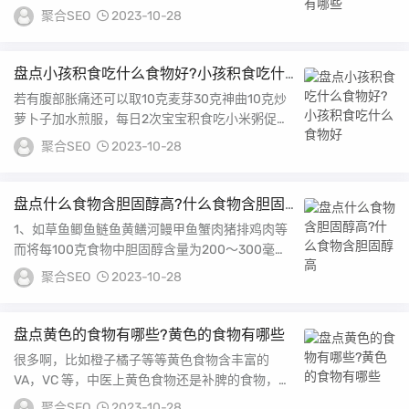
大豆和菌类食物等1 蔬菜类碱性食物大全1A属于
聚合SEO
2023-10-28
寒...
盘点小孩积食吃什么食物好?小孩积食吃什
么食物好
若有腹部胀痛还可以取10克麦芽30克神曲10克炒
萝卜子加水煎服，每日2次宝宝积食吃小米粥促消
化 宝宝积食，导致肠胃消化不好，容易出现厌
聚合SEO
2023-10-28
食...
盘点什么食物含胆固醇高?什么食物含胆固
醇高
1、如草鱼鲫鱼鲢鱼黄鳝河鳗甲鱼蟹肉猪排鸡肉等
而将每100克食物中胆固醇含量为200～300毫克
的食物称高胆固醇食物，如猪肾猪肝猪肚蚌肉蛀...
聚合SEO
2023-10-28
盘点黄色的食物有哪些?黄色的食物有哪些
很多啊，比如橙子橘子等等黄色食物含丰富的
VA，VC 等，中医上黄色食物还是补脾的食物，对
健脾也有一定的好处。 黄色食物包括一系列由橙
聚合SEO
2023-10-28