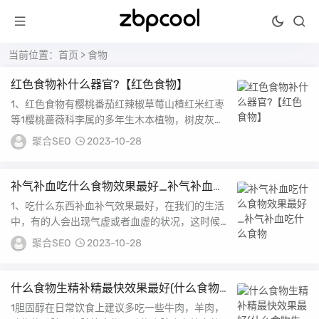
当前位置：
首页
> 食物
红色食物补什么器官?【红色食物】
1、红色食物有樱桃番茄红辣椒草莓山楂红米红枣
等1樱桃蔷薇科李属的多年生木本植物，树皮灰白
色，树枝灰褐色或灰棕色，嫩枝绿色果实近球形，
聚合SEO
2023-10-28
成熟...
补气补血吃什么食物效果最好_补气补血吃
什么食物
1、吃什么东西补血补气效果最好，在我们的生活
中，有的人会出现气虚或者血虚的状况，这时候就
啊哟注意自己身体的情况了，需要多吃一些补血补
聚合SEO
2023-10-28
气的...
什么食物生精补精最快效果最好(什么食物
生精补精最快)
1胆固醇在日常饮食上建议多吃一些牛肉，羊肉，