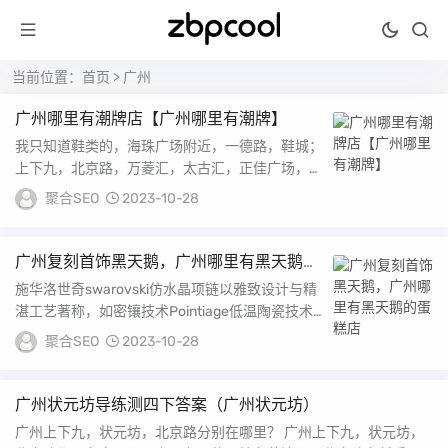
当前位置：
首页
> 广州
广州哪里有潮牌店【广州哪里有潮牌】
我只知道鞋类的，海珠广场附近，一德路，鞋城；
上下九，北京路，万菱汇，太古汇，正佳广场，体
育西都可以。...
聚合SEO
2023-10-28
广州复刻首饰黑天鹅，广州哪里有黑天鹅的
蛋糕店
施华洛世奇swarovski仿水晶项链以雅致设计与精
湛工艺著称，如密镶技术Pointiage低温陶瓷技术
镶嵌，以及多彩仿水晶渐变众多施华...
聚合SEO
2023-10-28
广州状元坊导练测四下答案（广州状元坊）
广州上下九，状元坊，北京路分别在哪里？ 广州上下九，状元坊，