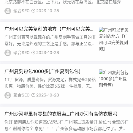
北京路都不在白云区。上下九，状元坊在荔湾区，北京路在越秀
区。广州状元坊名字的...
聚合SEO
2023-10-28
广州可以完美复刻的地方【广州可以完美复
刻的】
广州复刻表可以戴现在的广州复刻手表做工真的非
常好，无论是外观的工艺还是手感，都与正品没有
区别当然可以戴；广州chean复刻表厂地址是广
聚合SEO
2023-10-28
州...
广州复刻包包1000多(广州复刻包包)
1工厂货源，质量确保，货源充足，样式完全2价格
实惠，物廉价美，性价比高3支撑一件批发，无需
囤货4自在退换，售后无忧，优质的售后服务主营
聚合SEO
2023-10-28
一...
广州沙河哪里有零售的衣服卖_广州沙河有高仿衣服吗
你好 请问朋友你知道高仿运动在 广州哪进货质量好,价位也 合理的在
哪？谢谢你给个 意见！！！ 广州很多运动服市场我都走过了。质量