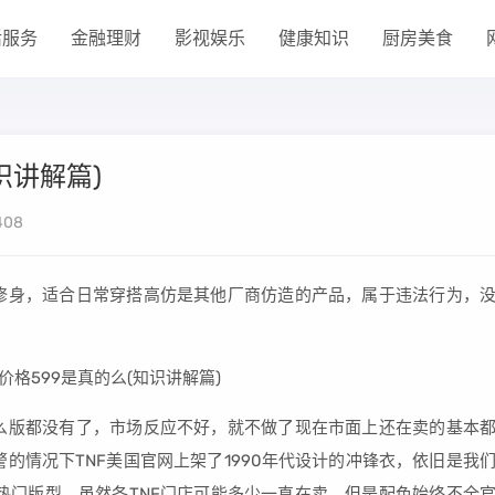
活服务
金融理财
影视娱乐
健康知识
厨房美食
识讲解篇)
408
加修身，适合日常穿搭高仿是其他厂商仿造的产品，属于违法行为，
什么版都没有了，市场反应不好，就不做了现在市面上还在卖的基本
警的情况下TNF美国官网上架了1990年代设计的冲锋衣，依旧是我
的热门版型，虽然各TNF门店可能多少一直在卖，但是配色始终不全