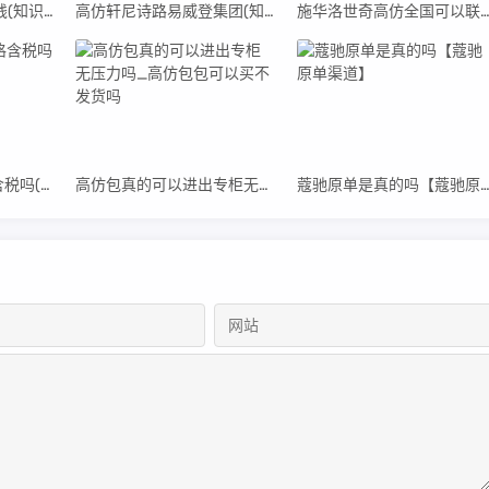
普拉达高仿女包多少钱(知识讲解篇)
高仿轩尼诗路易威登集团(知识讲解篇)
施华洛世奇高仿全国可以联保是真的吗(高仿施华洛世奇项链寓
新西兰lv官网的价格含税吗(新西兰lv衣服2023)
高仿包真的可以进出专柜无压力吗_高仿包包可以买不发货吗
蔻驰原单是真的吗【蔻驰原单渠道