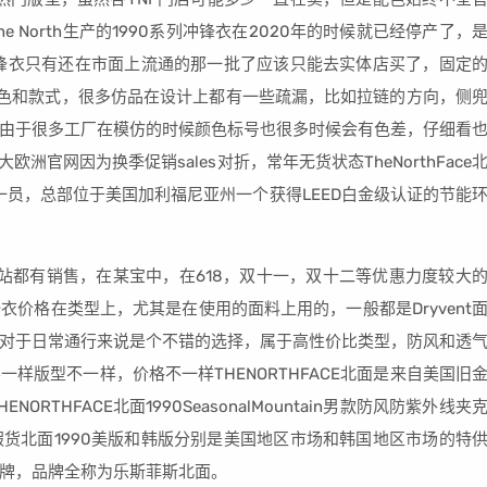
e North生产的1990系列冲锋衣在2020年的时候就已经停产了，
冲锋衣只有还在市面上流通的那一批了应该只能去实体店买了，固定
颜色和款式，很多仿品在设计上都有一些疏漏，比如拉链的方向，侧
由于很多工厂在模仿的时候颜色标号也很多时候会有色差，仔细看
洲官网因为换季促销sales对折，常年无货状态TheNorthFace
要一员，总部位于美国加利福尼亚州一个获得LEED白金级认证的节能
大网站都有销售，在某宝中，在618，双十一，双十二等优惠力度较大
价格在类型上，尤其是在使用的面料上用的，一般都是Dryvent
对于日常通行来说是个不错的选择，属于高性价比类型，防风和透
样版型不一样，价格不一样THENORTHFACE北面是来自美国旧
THFACE北面1990SeasonalMountain男款防风防紫外线夹
货北面1990美版和韩版分别是美国地区市场和韩国地区市场的特
牌，品牌全称为乐斯菲斯北面。