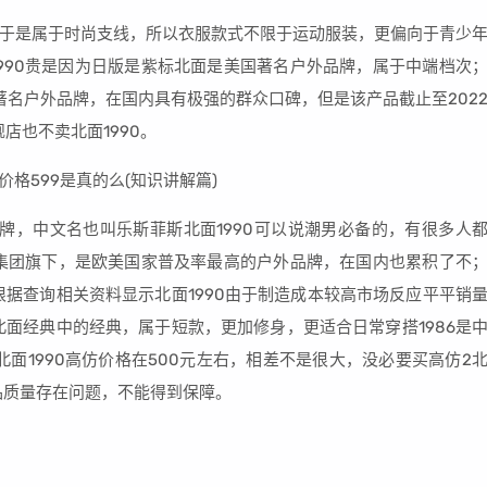
于是属于时尚支线，所以衣服款式不限于运动服装，更偏向于青少
990贵是因为日版是紫标北面是美国著名户外品牌，属于中端档次
的著名户外品牌，在国内具有极强的群众口碑，但是该产品截止至202
店也不卖北面1990。
户外品牌，中文名也叫乐斯菲斯北面1990可以说潮男必备的，有很多人
集团旗下，是欧美国家普及率最高的户外品牌，在国内也累积了不
根据查询相关资料显示北面1990由于制造成本较高市场反应平平销
北面经典中的经典，属于短款，更加修身，更适合日常穿搭1986是
而北面1990高仿价格在500元左右，相差不是很大，没必要买高仿2
品质量存在问题，不能得到保障。