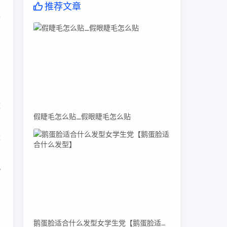
推荐文章
年
；
2
都
假睫毛怎么贴_假眼睫毛怎么贴
；
量
中
北
鹅蛋脸适合什么发型女学生党【鹅蛋脸适合什么发型】