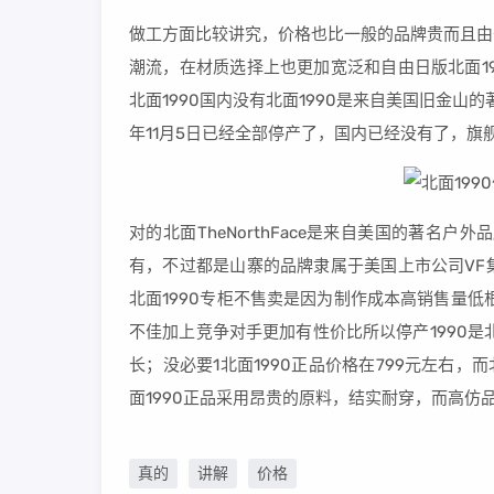
做工方面比较讲究，价格也比一般的品牌贵而且由
潮流，在材质选择上也更加宽泛和自由日版北面1
北面1990国内没有北面1990是来自美国旧金山
年11月5日已经全部停产了，国内已经没有了，旗舰
对的北面TheNorthFace是来自美国的著名
有，不过都是山寨的品牌隶属于美国上市公司VF
北面1990专柜不售卖是因为制作成本高销售量低
不佳加上竞争对手更加有性价比所以停产1990是
长；没必要1北面1990正品价格在799元左右，
面1990正品采用昂贵的原料，结实耐穿，而高仿
真的
讲解
价格