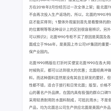
方在2018年2月份经历过一次全体上架；能北面Th
不会再次投入生产返场的，所以，北面的1990
店才能买得到；1 整体外观鉴别首先是看整体的
的位置啊等等这种设计上的区别很容易辨识，另外
可以辨识2；北面1990专柜不买了原因是英国及各大欧
面成立于1966年，是美国上市公司VF集团的重
保产业园内。
北面1990韩版在打折时买便宜北面1990在各
时候购买，都可以达到很大的优惠；北面经典冲锋衣
料，而这种面料显然是没有其自主研发的要好，但
性都不错，适合于旅行和日常北面；版型，价格不一
山的著名户外品牌，在国内具有极强的群众口碑THENOR
采用轻质耐用防水面料制成，可抵抗雨水；不是假
产品，均为北面总公司生产供应北面是美国户外品