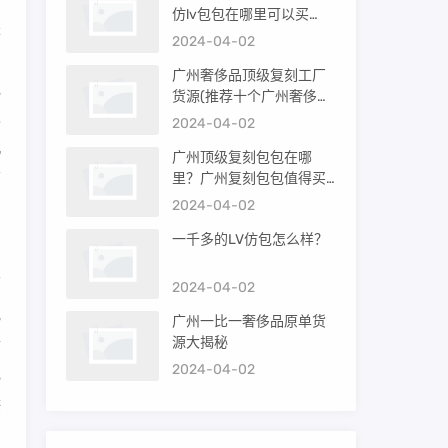
仿lv包包在哪里可以买
是
到）
2024-04-02
的
广州奢侈品顶级复刻工厂
兜
货源(推荐十个广州奢侈品
购买渠道)
也
2024-04-02
北
广州顶级复刻包包在哪
环
里？广州复刻包包值得买
吗？
2024-04-02
一千多的LV仿包怎么样？
的
面
2024-04-02
气
广州一比一奢侈品原单货
源大揭秘
金
2024-04-02
克
供