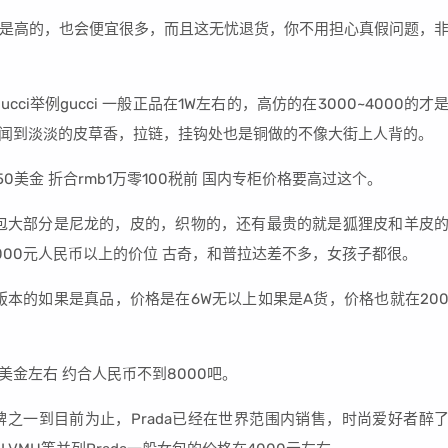
是高的，也会便宜很多，而且这无忧退货，你不用担心真假问题，
i举例gucci 一般正品在1W左右的，高仿的在3000~4000的才
以闻到淡淡的皮草香，拉链，挂钩处也是铜做的不像大街上人背的。
50美金 折合rmb1万零100税前 国内专柜价格要高过这个。
包大部分是尼龙的，皮的，织物的，还有最贵的就是狐狸皮和羊皮
00元人民币以上的价位 古奇，和普拉达差不多，女孩子都很。
这个版本的如果是真品，价格是在6W无以上如果是A货，价格也就在20
美金左右 约合人民币不到8000吧。
之一到目前为止，Prada已经在世界范围内销售，时尚爱好者醉