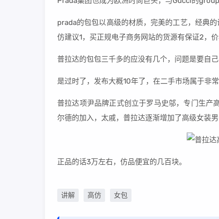
Prada集团也成为欧洲时尚巨头，与Gucci的gro
prada的包包以高级的材质，完美的工艺，经
仿建议1，买正规电子商务网站的货源有保证2，
普拉达的包包三千多的应没有几个，问题是要自己
是过时了，发布大概10年了，在二手市场属于非
普拉达项尹品牌正式创立于罗马史邬，专门生产高
尔德的加入，太戚，普拉达逐渐增加了高级女装男
正品的话3万左右，仿品便宜的几百块。
讲解
高仿
女包