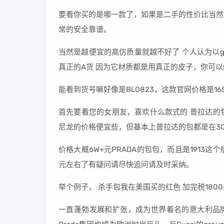
要看你买的是哪一款了，如果是二手的性价比当然
常的安全靠谱。
当然是越便宜的高仿质量就越不好了 个人认为以gucc
真正的A货 因为它材质都是用真正的皮子，你可
能看到货号嘛好像是BL0823，这款官网价格是16
首先要看您的女朋友，喜欢什么款式的 普拉达的
尼龙的价格便宜些，但基本上普拉达的包都是在30
价格大概6W+元PRADA的包包，而且是1913
元左右了有疑问请尽快追问请及时采纳。
举个例子， 杀手包我在美国买的红色 加完税1800
一直蓬勃发展和扩张，成为世界着名的意大利品牌