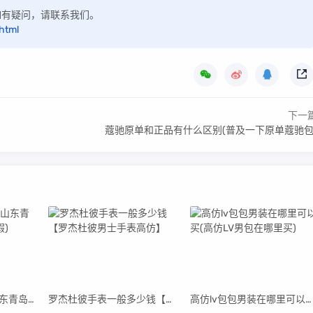
，如有疑问，请联系我们。
html
下一
蔻驰原单和正品有什么区别(普及一下原单蔻驰包
青岛高仿阿迪货源(山东青岛阿迪达斯代工厂真假)
罗杰杜彼手表一般多少钱【罗杰杜彼男士手表高仿】
高仿lv包包男装在哪里可以买(高仿LV男包在哪里买)