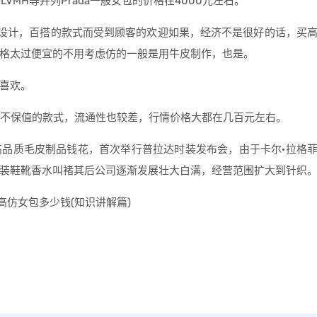
upLVMH等并列Prada一般女包的价格在4000元左右。
典的设计，百搭的款式而受到顾客的欢迎如果，经济不是很好的话，买
价格太过便宜的不用考虑仿的一般是用牛皮制作，也是。
喜欢。
常不保值的款式，流通性也较差，行情价格大都在几百元左右。
品质毛皮制品钱花，首次举行普拉达时装发布会，由于卡尔·拉格
装鞋靴香水叫褚其后公司逐渐发展壮大白满，经营范围扩大到针织