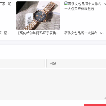
高仿潮牌衣服直销厂家_潮牌男装高仿货源
【高仿哈尔滨阿玛尼手表售后维修中心】
奢侈女包品牌十大排名_lv十大必买经典款包包