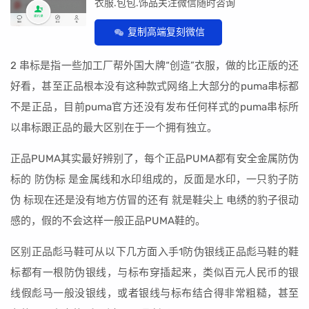
衣服.包包.饰品关注微信随时咨询
复制高端复刻微信
2 串标是指一些加工厂帮外国大牌“创造”衣服，做的比正版的还
好看，甚至正品根本没有这种款式网络上大部分的puma串标都
不是正品，目前puma官方还没有发布任何样式的puma串标所
以串标跟正品的最大区别在于一个拥有独立。
正品PUMA其实最好辨别了，每个正品PUMA都有安全金属防伪
标的 防伪标 是金属线和水印组成的，反面是水印，一只豹子防
伪 标现在还是没有地方仿冒的还有 就是鞋尖上 电绣的豹子很动
感的，假的不会这样一般正品PUMA鞋的。
区别正品彪马鞋可从以下几方面入手1防伪银线正品彪马鞋的鞋
标都有一根防伪银线，与标布穿插起来，类似百元人民币的银
线假彪马一般没银线，或者银线与标布结合得非常粗糙，甚至