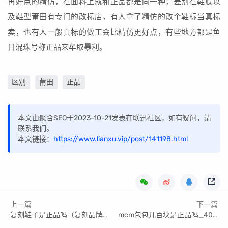
再好点的精仿，在面料上就和正品都是同一种，差别在鞋底以
及鞋型莆田有专门的改标店，有人拿了精仿的改个鞋标当真标
卖，也有人一般真标的做工会比精仿更好点，有些地方都是鱼
目混珠号称正品来牟取暴利。
区别
莆田
正品
本文由聚合SEO于2023-10-21发表在联迅社区，如有疑问，请
联系我们。
本文链接：
https://www.lianxu.vip/post/141198.html
上一篇
下一篇
复刻鞋子是正品吗（复刻品牌鞋）
mcm包包几百块是正品吗_400块钱的mcm原单