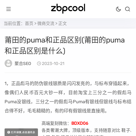
当前位置：
首页
>
微商交流
> 正文
莆田的puma和正品区别(莆田的puma
和正品区别是什么)
聚合SEO
2023-10-21
1，正品彪马的防伪银线银质是闪闪发亮的，与标布穿插起来，
像偶们人民币百元大钞一样，目前淘宝上三分之一的假彪马
Puma没银线，三分之一的假彪马Puma有银线但银线与标布结
合得不好，毛毛糙糙的，有的印有假银线是直接用。
高端复刻微信：
BDXD06
各类奢潮大牌，顶级版本，支持随意对比 鞋子.