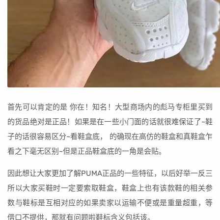
首先可以肯定的是 你在！知名！大型商场内的彪马专柜里买到
的货品绝对是正品！如果是在一些小门面的话就很难保证了~鞋
子的话很容易区分~看鞋盒底， 的确现在高仿的鞋盒和真鞋盒乍
看之下毫无区别~但是正品鞋盒底的一角是会贴。
因此想让大家更加了解PUMA正品的一些特征，以后好举一反三
所以大家买鞋时一定要索取鞋盒，鞋盒上也有该款鞋的相关参
数与鞋标是互相对应的如果卖家以运输不便或是重量超重，等
借口不提供，那就有问题啦鞋标含义包括该。