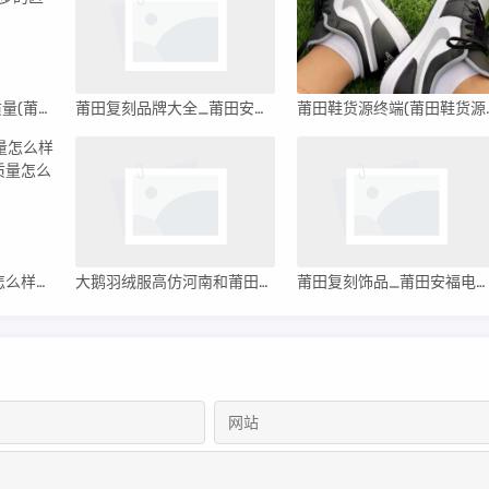
150元左右的莆田鞋质量(莆田鞋一百多和两百多的区别)
莆田复刻品牌大全_莆田安福电商城414号档口
莆田鞋货源
200多的莆田鞋质量怎么样呀【200多的莆田鞋质量怎么样】
大鹅羽绒服高仿河南和莆田_高仿大鹅羽绒服北京工厂
莆田复刻饰品_莆田安福电商城317号档口