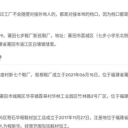
过工厂不会随便对接外地人的，都是对接本地的档口，因为档口都
99。莆田七步鞋厂新民鞋厂，地址：莆田市荔城区（七步小学东北
福建省莆田市涵江区白塘镇埭里。
?
新度村新七个鞋厂，祖根鞋厂成立于2021年06月15日，位于福建省
莆田市城厢区华亭镇霞皋村华林工业园区竹林路2号厂区，位于福
区笏石华程鞋材加工店成立于2017年11月27日，注册地位于福建
表人为程新华。经营范围包括鞋材加工。