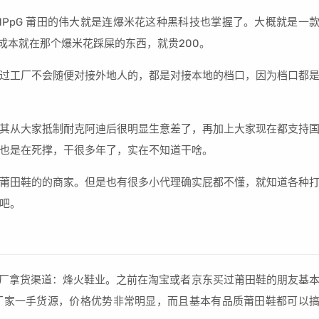
3qTkHPpG 莆田的伟大就是连爆米花这种黑科技也掌握了。大概就是一
没错成本就在那个爆米花踩屎的东西，就贵200。
过工厂不会随便对接外地人的，都是对接本地的档口，因为档口都
其从大家抵制耐克阿迪后很明显生意差了，再加上大家现在都支持
也是在死撑，干很多年了，实在不知道干啥。
莆田鞋的的商家。但是也有很多小代理确实屁都不懂，就知道各种
吧。
田鞋工厂拿货渠道：烽火鞋业。之前在淘宝或者京东买过莆田鞋的朋友基
厂家一手货源，价格优势非常明显，而且基本有品质莆田鞋都可以