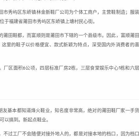
田市秀屿区东峤镇林金新鞋厂公司为个体工商户，主营鞋制造；服
位于福建省莆田市秀屿区东峤镇上塘村民心街。
的莆田鞋都，而富顺则是莆田市下辖的一个县级市。因此，富顺莆
。这里的鞋子以价格便宜、款式新颖为特点，深受国内外消费者的
旁。厂区面积6公顷，四层标准厂房2栋，三层食堂娱乐中心1栋和六
朋友基本都知道烽火鞋业，知名度非常高，绝对的莆田鞋厂家一手
可以搞到。新起点鞋业。
，不过工厂不会随便对接外地人的，都是对接本地的档口，因为档