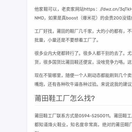
他家鞋可以，老卖家网站https：//dwz.cn/
NMD，如果是真boost（爆米花）的会贵200
工厂好找，莆田的鞋厂几千家，大的小的都有，不
批量，小量还是不要想着工厂了。
很多业内大佬都转行了。很多人都干别的去了。尤
货，很多国货比莆田鞋还便宜，没啥竞争力咯。这
现在不管哪里，随便一个人刷动态都能刷到几个卖
嘴炮，还有各种吹牛逼各种过验。来说说我的建议
莆田鞋工厂怎么找?
莆田鞋工厂联系方式是0594-5250011。莆
都知道烽火鞋业，知名度非常高，绝对的莆田鞋