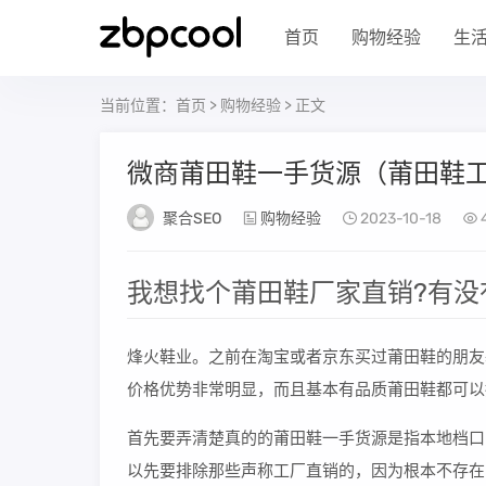
首页
购物经验
生
当前位置：
首页
>
购物经验
> 正文
微商莆田鞋一手货源（莆田鞋
聚合SEO
购物经验
2023-10-18
我想找个莆田鞋厂家直销?有没
烽火鞋业。之前在淘宝或者京东买过莆田鞋的朋友
价格优势非常明显，而且基本有品质莆田鞋都可以
首先要弄清楚真的的莆田鞋一手货源是指本地档口
以先要排除那些声称工厂直销的，因为根本不存在