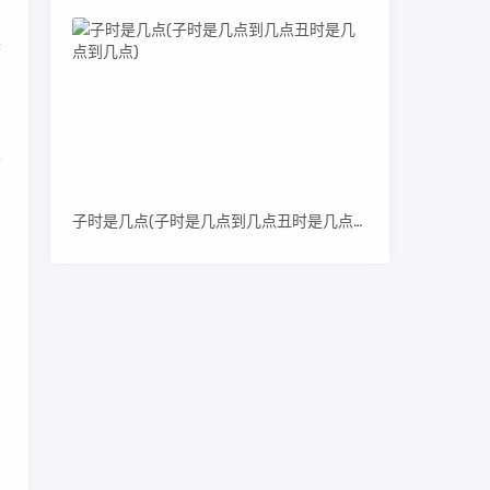
装
田
喜
子时是几点(子时是几点到几点丑时是几点到几点)
层
货
口