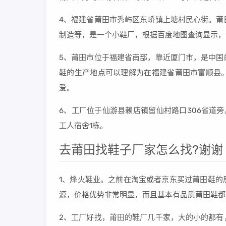
4、福建省莆田市秀屿区东峤镇上塘村民心街。莆
制造等，是一个小鞋厂，根据百度地图查询显示，
5、莆田市位于福建省南部，靠近厦门市，是中国
鞋的生产地点可以理解为在福建省莆田市富顺县
爱。
6、工厂位于仙游县赖店镇留仙村路口306省道
工人宿舍1栋。
去莆田找鞋子厂家怎么找?谢谢
1、烽火鞋业。之前在淘宝或者京东买过莆田鞋的
源，价格优势非常明显，而且基本有品质莆田鞋都
2、工厂好找，莆田的鞋厂几千家，大的小的都有