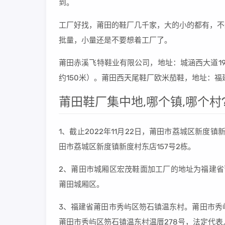
到。
工厂好找，莆田的鞋厂几千家，大的小的都有，不
批量，小量还是不要想着工厂了。
莆田赤溪飞特鞋业有限公司，地址：城涵西大道1
约150米）。莆田西天尾鞋厂欧米茄鞋，地址：
莆田鞋厂集中地,哪个镇,哪个村
1、截止2022年11月22日，莆田市荔城区新度镇
田市荔城区新度镇新度村东店157号2栋。
2、莆田市城厢区宏茂鞋面加工厂的地址为福建省
莆田城厢区。
3、福建省莆田市秀屿区笏石镇温东村。莆田市秀屿
莆田市秀屿区笏石镇温东村温厝278号，法定代