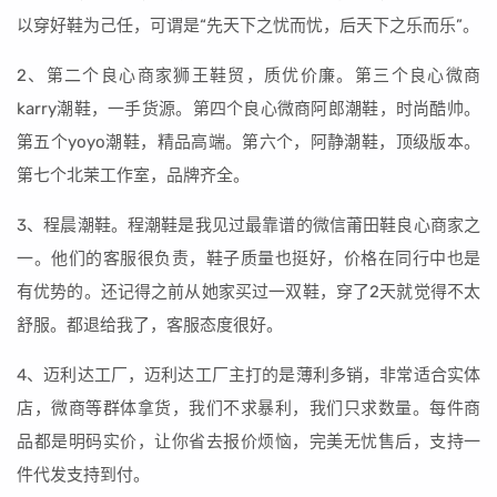
以穿好鞋为己任，可谓是“先天下之忧而忧，后天下之乐而乐”。
2、第二个良心商家狮王鞋贸，质优价廉。第三个良心微商
karry潮鞋，一手货源。第四个良心微商阿郎潮鞋，时尚酷帅。
第五个yoyo潮鞋，精品高端。第六个，阿静潮鞋，顶级版本。
第七个北茉工作室，品牌齐全。
3、程晨潮鞋。程潮鞋是我见过最靠谱的微信莆田鞋良心商家之
一。他们的客服很负责，鞋子质量也挺好，价格在同行中也是
有优势的。还记得之前从她家买过一双鞋，穿了2天就觉得不太
舒服。都退给我了，客服态度很好。
4、迈利达工厂，迈利达工厂主打的是薄利多销，非常适合实体
店，微商等群体拿货，我们不求暴利，我们只求数量。每件商
品都是明码实价，让你省去报价烦恼，完美无忧售后，支持一
件代发支持到付。