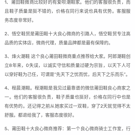
1、莆田鞋微商比较好的有爱呗潮鞋家。他们的客服很负责，而
且鞋子质量是挺不错的，价格在同行来说也具有优势。客服服
务态度非常好。
2、悟空鞋贸是莆田鞋十大良心微商的引路人，悟空鞋贸专注高
品质的实体店，微商代理，质量品牌都是最有保障的。
3、烽火潮鞋 这个良心莆田鞋微商重点推荐给大家。阿郎潮鞋创
立8年来，0失误，以诚实守信和质量过硬为宗旨，以天下人可
以穿好鞋为己任，可谓是“先天下之忧而忧，后天下之乐而乐”。
4、程晨潮鞋。程潮鞋是我见过最靠谱的微信莆田鞋良心商家之
一。他们的客服很负责，鞋子质量也挺好，价格在同行中也是
有优势的。还记得之前从她家买过一双鞋，穿了2天就觉得不太
舒服。都退给我了，客服态度很好。
5、莆田鞋十大良心微商推荐：第一个良心微商骑士工作室，行