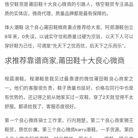
悟空鞋贸是莆田鞋十大良心微商的引路人，悟空鞋贸专注高品
质的实体店，微商代理，质量品牌都是最有保障的。
烽火潮鞋 这个良心莆田鞋微商重点推荐给大家。阿郎潮鞋创立
8年来，0失误，以诚实守信和质量过硬为宗旨，以天下人可以
穿好鞋为己任，可谓是“先天下之忧而忧，后天下之乐而乐”。
求推荐靠谱商家,莆田鞋十大良心微商
程晨潮鞋。程潮鞋是我见过最靠谱的微信莆田鞋良心商家之
一。他们的客服很负责，鞋子质量也挺好，价格在同行中也是
有优势的。还记得之前从她家买过一双鞋，穿了2天就觉得不太
舒服。都退给我了，客服态度很好。
第一个良心微商骑士工作室，行内翘楚。第二个良心商家狮王
鞋贸，质优价廉。第三个良心微商karry潮鞋，一手货源。第四