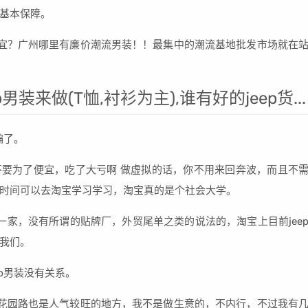
基本保障。
宜？广州哪里有廉价潮流男装！！最集中的潮流基地批发市场就在
装来做(T恤,衬衫为主),谁有好的jeep货...
骗了。
不要为了便宜，吃了大亏啊 做虚拟的话，你不用来回奔波，而且不
时间可以去淘宝学习学习，淘宝真的是个社会大学。
此一家，没有所谓的贴牌厂，外贸尾单之类的说法的，淘宝上目前jee
我们。
eep男装没有关系。
花园路也是人气较旺的地方，我不是做生意的，不内行，不过我有