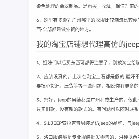
染色处理的翡翠制品。是购买，收藏，保值升值的
6、这里有多潮？广州哪里的衣服比较潮流比较便
西·全部都是做外贸的地方。
我的淘宝店铺想代理高仿的jeep男
1、姐妹们以后买东西可都得注意了，别被淘宝给
2、应该没真的，上次在淘宝上看都是假的 最好
要担心货源，压货等等一些问题，相反你有更多的
3、您好，jeep的男装都是广州利威生产的，仅
只卖旧款，没有新的款式的。有问题可以随时联系
4、S.LJEEP索拉吉普男装是仿jeep的品牌，与j
5、洛口服装城是专业服装批发零售的，洪楼以西