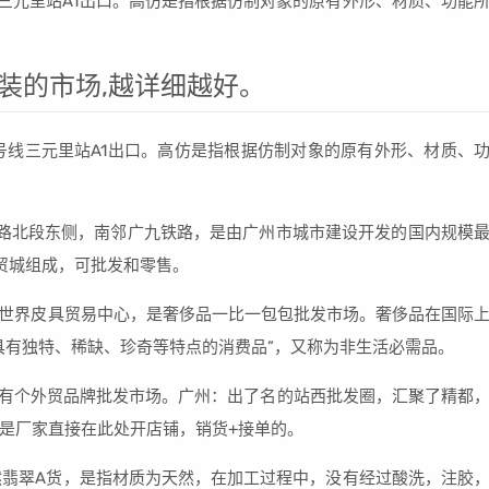
号线三元里站A1出口。高仿是指根据仿制对象的原有外形、材质、功能
装的市场,越详细越好。
铁2号线三元里站A1出口。高仿是指根据仿制对象的原有外形、材质、
路北段东侧，南邻广九铁路，是由广州市城市建设开发的国内规模
贸城组成，可批发和零售。
白云世界皮具贸易中心，是奢侈品一比一包包批发市场。奢侈品在国际
具有独特、稀缺、珍奇等特点的消费品”，又称为非生活必需品。
面有个外贸品牌批发市场。广州：出了名的站西批发圈，汇聚了精都
是厂家直接在此处开店铺，销货+接单的。
然翡翠A货，是指材质为天然，在加工过程中，没有经过酸洗，注胶