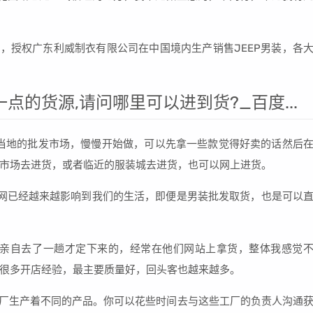
标的拥有人，授权广东利威制衣有限公司在中国境内生产销售JEEP男装，各
点的货源,请问哪里可以进到货?_百度...
当地的批发市场，慢慢开始做，可以先拿一些款觉得好卖的话然后
市场去进货，或者临近的服装城去进货，也可以网上进货。
互联网已经越来越影响到我们的生活，即便是男装批发取货，也是可以
是亲自去了一趟才定下来的，经常在他们网站上拿货，整体我感觉
很多开店经验，最主要质量好，回头客也越来越多。
工厂生产着不同的产品。你可以花些时间去与这些工厂的负责人沟通