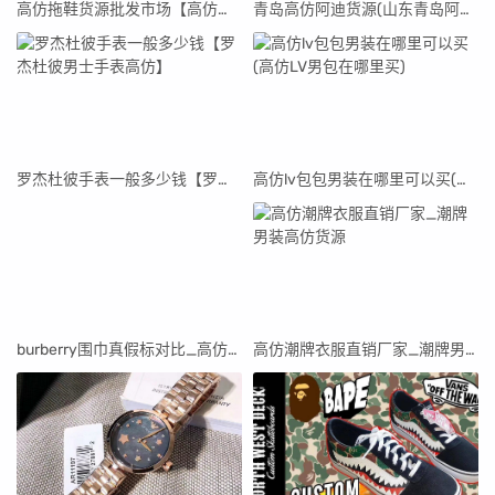
高仿拖鞋货源批发市场【高仿拖鞋货源批发市场在哪里】
青岛高仿阿迪货源(山东青岛阿迪达斯代工厂真假)
罗杰杜彼手表一般多少钱【罗杰杜彼男士手表高仿】
高仿lv包包男装在哪里可以买(高仿LV男包在哪里买)
burberry围巾真假标对比_高仿burberry围巾
高仿潮牌衣服直销厂家_潮牌男装高仿货源