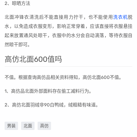
2、晾晒方法
北面冲锋衣清洗后不能直接用力拧干，也不能使用
洗衣机
脱
水，以免造成衣服变形，影响正常穿着，应该直接将衣服悬挂
起来放置通风处晾干，衣服中的水分会自动滴落，等待衣服自
然晾干即可。
高仿北面600值吗
不值。根据查询高仿品相关资料得知，高仿北面600不值。
1、高仿品北面外部面料存在偷工减料行为。
2、高仿北面羽绒非90白鸭绒，绒粗糙有味道。
男装
北面
高仿