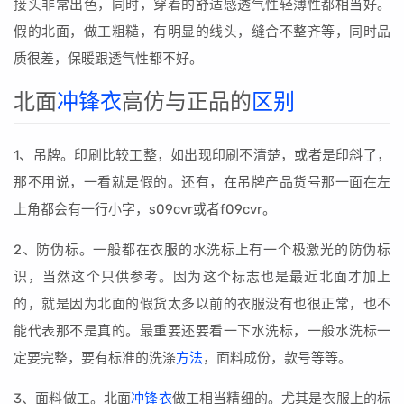
接头非常出色，同时，穿着的舒适感透气性轻薄性都相当好。
假的北面，做工粗糙，有明显的线头，缝合不整齐等，同时品
质很差，保暖跟透气性都不好。
北面
冲锋衣
高仿与正品的
区别
1、吊牌。印刷比较工整，如出现印刷不清楚，或者是印斜了，
那不用说，一看就是假的。还有，在吊牌产品货号那一面在左
上角都会有一行小字，s09cvr或者f09cvr。
2、防伪标。一般都在衣服的水洗标上有一个极激光的防伪标
识，当然这个只供参考。因为这个标志也是最近北面才加上
的，就是因为北面的假货太多以前的衣服没有也很正常，也不
能代表那不是真的。最重要还要看一下水洗标，一般水洗标一
定要完整，要有标准的洗涤
方法
，面料成份，款号等等。
3、面料做工。北面
冲锋衣
做工相当精细的。尤其是衣服上的标