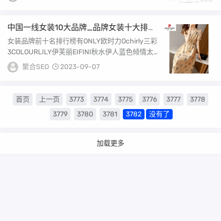
中国一线女装10大品牌_品牌女装十大排行
榜
女装品牌前十名排行榜有ONLY欧时力Ochirly三彩
3COLOURLILY伊芙丽EIFINI秋水伊人蓝色倾情太
平鸟欧艺衣纱布菲1ONL...
聚合SEO
2023-09-07
首页
上一页
3773
3774
3775
3776
3777
3778
3779
3780
3781
3782
没有了
加载更多