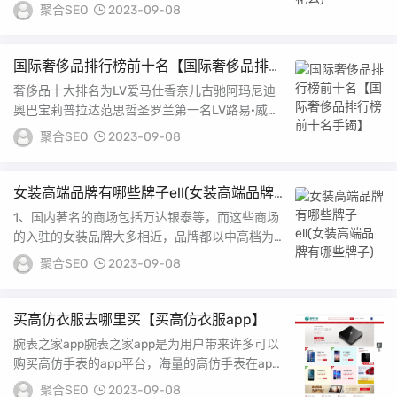
quotABathingApeinLukewarmWaterquot，意思
聚合SEO
2023-09-08
是qu...
国际奢侈品排行榜前十名【国际奢侈品排行
榜前十名手镯】
奢侈品十大排名为LV爱马仕香奈儿古驰阿玛尼迪
奥巴宝莉普拉达范思哲圣罗兰第一名LV路易·威
登，法国知名的全球奢侈品牌，由设计大师路易·
聚合SEO
2023-09-08
威登...
女装高端品牌有哪些牌子ell(女装高端品牌
有哪些牌子)
1、国内著名的商场包括万达银泰等，而这些商场
的入驻的女装品牌大多相近，品牌都以中高档为
主，像ONLY太平鸟艾格HMZARA优衣库等都是
聚合SEO
2023-09-08
比...
买高仿衣服去哪里买【买高仿衣服app】
腕表之家app腕表之家app是为用户带来许多可以
购买高仿手表的app平台，海量的高仿手表在app
之中可以进行购买，还有许多的品牌和款式可...
聚合SEO
2023-09-08