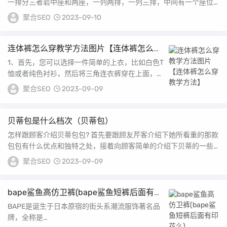
一排分三者岩中座和两座，一列两排，一列三排，中间有一个座位
宽的走廊，三座的...
聚合SEO
2023-09-10
连体裤怎么穿教学方法图片【连体裤怎么穿
教学方法】
1、首先，您可以选择一件简单的上衣，比如白色T
恤或者纯色衬衫，然后将三角连衣裤穿在上面，这
样可以让您的造型更加时尚其次，您可以选择一件
聚合SEO
2023-09-09
颜...
贝蒂包是什么档次（贝蒂包）
怎样跟顾客介绍贝蒂包包? 首先要跟顾友芹客介绍下她所看重的那款
包包有什么优点和独特之处，接着向顾客简单的介绍下贝蒂的一些
理念。如下：Be...
聚合SEO
2023-09-09
bape鲨鱼高仿卫裤(bape鲨鱼短裤后面有印
花么)
BAPE是诞生于日本原宿的街头系潮流服饰著名品
牌，全称是