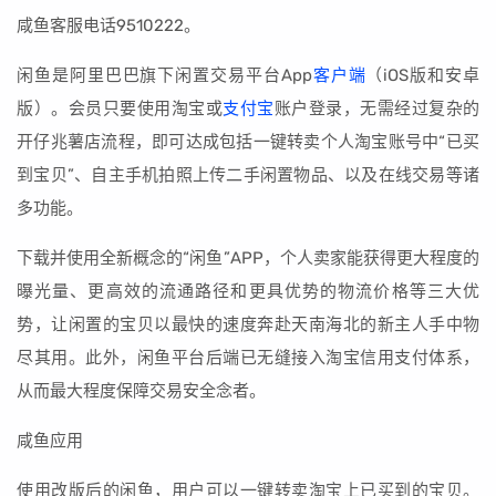
咸鱼客服电话9510222。
闲鱼是阿里巴巴旗下闲置交易平台App
客户端
（iOS版和安卓
版）。会员只要使用淘宝或
支付宝
账户登录，无需经过复杂的
开仔兆薯店流程，即可达成包括一键转卖个人淘宝账号中“已买
到宝贝”、自主手机拍照上传二手闲置物品、以及在线交易等诸
多功能。
下载并使用全新概念的“闲鱼”APP，个人卖家能获得更大程度的
曝光量、更高效的流通路径和更具优势的物流价格等三大优
势，让闲置的宝贝以最快的速度奔赴天南海北的新主人手中物
尽其用。此外，闲鱼平台后端已无缝接入淘宝信用支付体系，
从而最大程度保障交易安全念者。
咸鱼应用
使用改版后的闲鱼，用户可以一键转卖淘宝上已买到的宝贝。