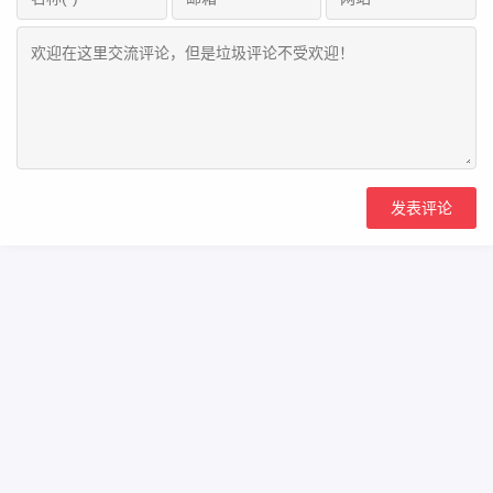
Copyright Your WebSite.Some Rights Reserved.
闽ICP备2022016783号
Powered:
Z-BlogPHP
Themes:
ZBPcool