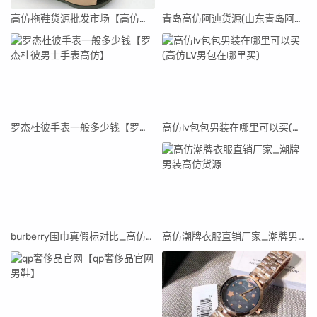
高仿拖鞋货源批发市场【高仿拖鞋货源批发市场在哪里】
青岛高仿阿迪货源(山东青岛阿迪达斯代工厂真假)
罗杰杜彼手表一般多少钱【罗杰杜彼男士手表高仿】
高仿lv包包男装在哪里可以买(高仿LV男包在哪里买)
burberry围巾真假标对比_高仿burberry围巾
高仿潮牌衣服直销厂家_潮牌男装高仿货源