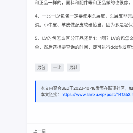
和正品一样的，面料和配件等和正品做的也很像，
4、一比一LV包包一定要使用头层皮，头层皮非
滑。小牛皮、羊皮做配皮软硬恰当，因为多是起保
5、LV的包怎么区分正品还是1：1啊？LV的包
单，然后选择要查询的时间，即可进行dddfki2查
男包
一比
男鞋
本文由聚合SEO于2023-10-18发表在联迅社区
本文链接：
https://www.lianxu.vip/post/141362.
上一篇