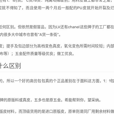
还有1：1的货。 C货/B货：纯属地摊级别，用料及做工都非常之差
生产过就不得知了，而且使用一两个月后一般配的PU皮就开始开裂及
何区别。但依然是假冒品，因为LV还有chanel这些牌子的工厂都
内很多大中城市也曾有“A货一条街”。
专用皮；提手及包边部分为高档变色真皮，氧化变色所需时间较短；内
布等）；五金配件质量等级优良；做工优良。
有什么区别
传的，所以一个好的高仿包包真的个正品差别在于面料这方面，1：1
牌的原版料或真皮，五多也是原五金。希能帮到你，望采纳。
原版皮材料，而顶级货用的是进口原版皮，原单则是同厂用剩余材料