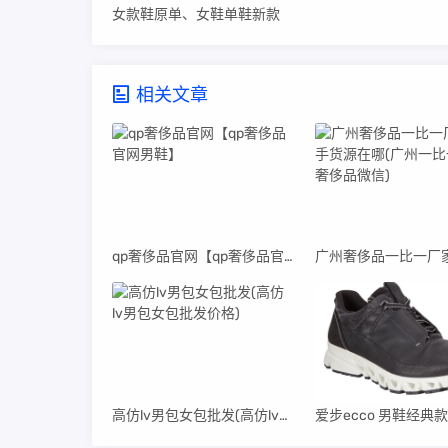
女款鞋原单、女鞋单鞋新款
相关文章
qp奢侈品官网【qp奢侈品官网男鞋】
高仿lv男包女包批发(高仿lv男包女包批发价格)