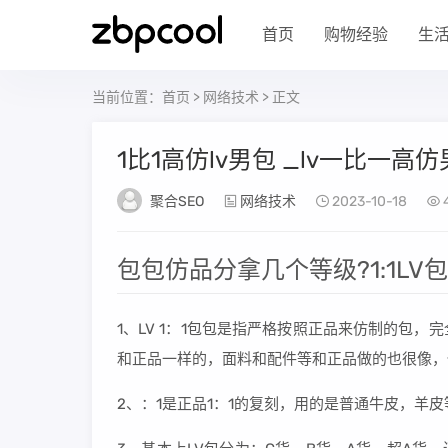
首页
购物经验
生
当前位置：
首页
>
网络技术
> 正文
1比1高仿lv男包 _lv一比一高
聚合SEO
网络技术
2023-10-18
包包仿品分拿几个等级?1:1LV
1、LV 1：1包包是指严格按照正品来仿制的包
和正品一样的，面料和配件等和正品做的也很像，
2、：1是正品1：1的复刻，用的是普通牛皮，羊