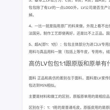
3、基本上LV包分为：C货，B货，A货，超A货，
包包除了有LV的一点LOGO外，LV公司是否
掉。
4、一比一就是指用原厂的料来做，外观上看不出任
法国另，制作工艺即使再好，还是比不上正品。国
5、超A(即1：1仿）：包包主体部分为进口LV
用料与真品用料一致（包括上等牛皮，专用布，绒
高仿LV包包1:1跟原版和原单
面料 正品和高仿的差别在于面料，面料是LV家
包达到95%相似。
主要是材料和做工的区别，原版原单用的是相应品
区别在于：1：1用的是普通毛皮，原版皮用的是