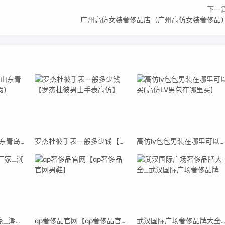
下一
广州高仿女装奢侈品店（广州高仿女装奢侈品
青岛高仿阿迪货源(山东青岛阿迪达斯代工厂真假)
罗杰杜彼手表一般多少钱【罗杰杜彼男士手表高仿】
高仿lv包包男装在哪里可以买(高仿LV男包在哪里买)
高仿潮牌衣服直销厂家_潮牌男装高仿货源
qp奢侈品官网【qp奢侈品官网男鞋】
武汉国际广场奢侈品牌大全_武汉国际广场奢侈