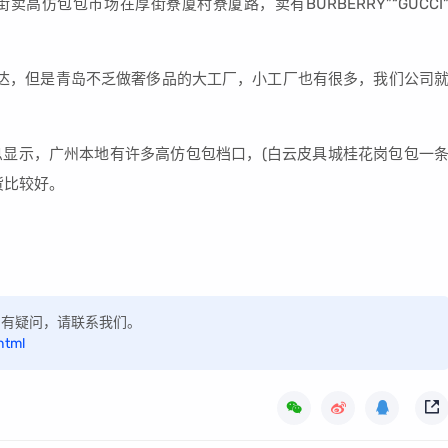
仿包包市场在厚街寮厦村寮厦路，卖有BURBERRY”“GUCCI
达，但是青岛不乏做奢侈品的大工厂，小工厂也有很多，我们公司
显示，广州本地有许多高仿包包档口，(白云皮具城桂花岗包包一
货比较好。
，如有疑问，请联系我们。
html