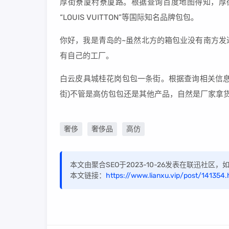
厚街寮厦村寮厦路。根据查询百度地图得知，厚街卖高
“LOUIS VUITTON”等国际知名品牌包包。
你好，我是青岛的~虽然北方的箱包业没有南方发
有自己的工厂。
白云皮具城桂花岗包包一条街。根据查询相关信息
街)不管是高仿包包还是其他产品，自然是厂家拿
奢侈
奢侈品
高仿
本文由聚合SEO于2023-10-26发表在联迅社区
本文链接：
https://www.lianxu.vip/post/141354.