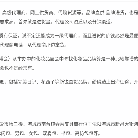
、高级代理商、网上供货商、代购货源等。品牌直供 品牌进货，也
要求高，首先就是进货量，代理公司资质以及分销渠道。
质有保证，说不定还能成为一级代理商，而且进货的价钱必然是最
代理商电话，从代理商那边拿货。
博会）从举办中的化妆品展会中寻找化妆品品牌算是一种比较靠谱
会也不是经常有。
消退，包括完美日记、花西子等新锐国货品牌，纷纷踏上出海征途，
五爱市场三楼。海城市南台镇春雷皮具商行位于沈阳海城市新昌大街
休闲包、男包、女包、双肩包、书包、高仿包包等。