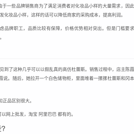
由于一些品牌销售商为了满足消费者对化妆品小样的大量需求，因
发化妆品小样，这样的话可以降低商家的采购成本，提高利润。
考虑品牌职工，品质比较有保障，价格优势相对突出。但是门槛要
。
见到了这种几乎可以以假乱真的高仿杜蕾斯。销售过程中，店主陈
陈霞说。随后，她拉开一个白色储物柜，里面堆着一摞摞杜蕾斯和冈
和正品区别很大。
可以网上批发，淘宝 阿里巴巴 都有的。
?