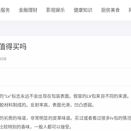
活服务
金融理财
影视娱乐
健康知识
厨房美食
仿值得买吗
408
的“Lv”标志永远不会出现在包装表面。假冒的LV包来自不同的来源
胶材料制成的。反射率高，表面光滑，凹凸感弱。
比较的劣质的味道，非常明显的皮革味道。买过或者看过很多lv包的情
一种比较特别的香味，一般人都可以接受。