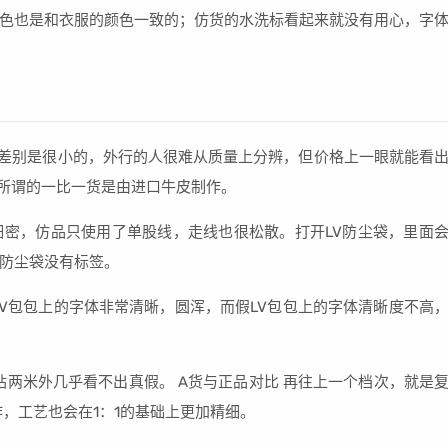
色也是和衣服的颜色一致的；仿货的水洗标看起来就没有用心，字
以差别是很小的，外行的人很难从质量上分辨，但价格上一眼就能看
。所谓的一比一货是由进口牛皮制作。
密，仿品只使用了单股线，走线也很松散。打开LV防尘袋，里面
防尘袋没有标签。
LV包包上的字体非常清晰，圆浑，而假LV包包上的字体清晰度不高
站两米外几乎看不出真假。 A货与正品对比 再往上一个档次，就是
，工艺也会在1：1的基础上更加精细。