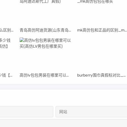
原单mcm和正品有什么区别_mcm原单吧
青岛高仿阿迪货源(山东青岛阿迪达斯代工厂真假)
mk高仿包和正品的区别_mk高仿包包在哪买
罗杰杜彼手表一般多少钱【罗杰杜彼男士手表高仿】
高仿lv包包男装在哪里可以买(高仿LV男包在哪里买)
burberry围巾真假标对比_高仿burberry围巾