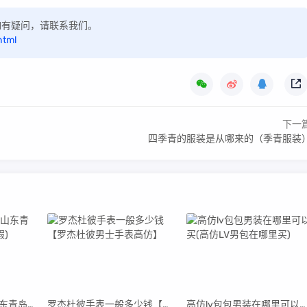
，如有疑问，请联系我们。
html
下一
四季青的服装是从哪来的（季青服装
青岛高仿阿迪货源(山东青岛阿迪达斯代工厂真假)
罗杰杜彼手表一般多少钱【罗杰杜彼男士手表高仿】
高仿lv包包男装在哪里可以买(高仿LV男包在哪里买)