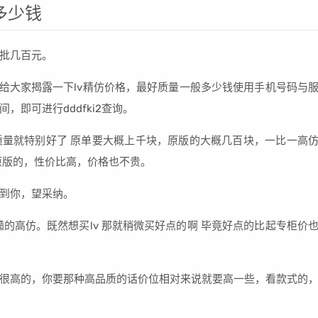
多少钱
批几百元。
钱给大家揭露一下lv精仿价格，最好质量一般多少钱使用手机号码与
即可进行dddfki2查询。
量就特别好了 原单要大概上千块，原版的大概几百块，一比一高
原版的，性价比高，价格也不贵。
到你，望采纳。
的高仿。既然想买lv 那就稍微买好点的啊 毕竟好点的比起专柜价
很高的，你要那种高品质的话价位相对来说就要高一些，看款式的