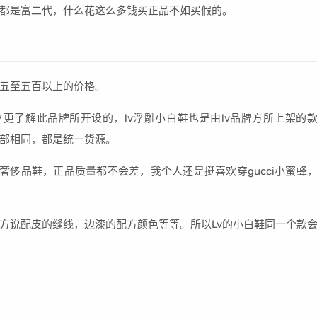
都是富二代，什么花这么多钱买正品不如买假的。
五至五百以上的价格。
户更了解此品牌所开设的，lv浮雕小白鞋也是由lv品牌方所上架的
部相同，都是统一货源。
于奢侈品鞋，正品质量都不会差，我个人还是挺喜欢穿gucci小蜜蜂
方说配皮的缝线，边漆的配方颜色等等。所以Lv的小白鞋同一个款