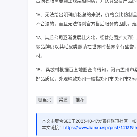
古驰衣服需要到正规渠道购买，并认真查看产品的
16、无法给出明确价格总的来说，价格会比仿制
不合法的，而且无法得到官方售后服务的因此，建
17、其后公司逐渐发展壮大北，经营范围扩大到
驰品牌仍以其毛皮类服装在世界时装界享有盛誉
材。
18、桑坡村根据百度地图查询得知，河南孟州市
好品质优，外观精致郑州一般指郑州市 郑州市Zhen
哪里买
渠道
推荐
本文由聚合SEO于2023-10-17发表在联迅社区
本文链接：
https://www.lianxu.vip/post/141319.