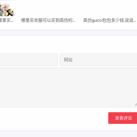
高仿杜嘉班纳短袖在哪里买【高仿DG杜嘉班纳墨镜】
哪里买衣服可以买到高仿的衣服【哪里买衣服可以买到高仿】
高仿gucci包包多少钱,说说哪里买便宜些吧【高仿gucci德国官方网】