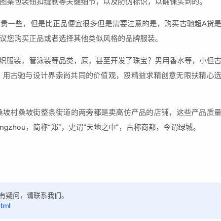
图案包装钮扣缝制等关键细节，以及防伪标识，以确保买到的。
品贵一些，但是比正品便宜很多但是需要注意的是，购买古驰超A货
议您购买正品或者选择其他类似风格的品牌服装。
针织服装，管泳装等品类，原，甚至开发了珠宝？男用香水等，小但
，用古驰与设计界崇尚共同的价值观，殴精益求精创意无限扶精心
桑坡村桑坡街整条街道的两旁都是卖高仿产品的店铺，这些产品质
gzhou，简称“郑”，史谓“天地之中”，古称商都，今谓绿城。
，如有疑问，请联系我们。
html