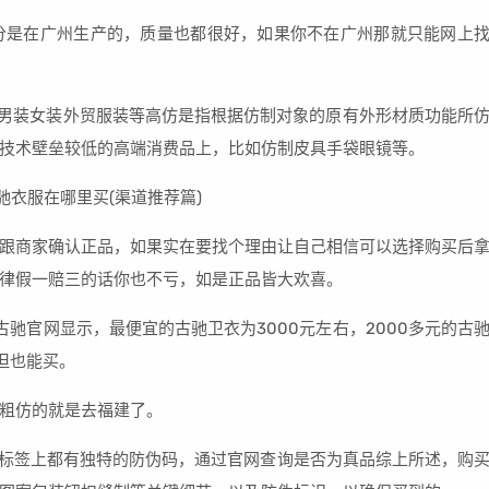
分是在广州生产的，质量也都很好，如果你不在广州那就只能网上
营男装女装外贸服装等高仿是指根据仿制对象的原有外形材质功能所
技术壁垒较低的高端消费品上，比如仿制皮具手袋眼镜等。
时跟商家确认正品，如果实在要找个理由让自己相信可以选择购买后
律假一赔三的话你也不亏，如是正品皆大欢喜。
古驰官网显示，最便宜的古驰卫衣为3000元左右，2000多元的古
但也能买。
，粗仿的就是去福建了。
条和标签上都有独特的防伪码，通过官网查询是否为真品综上所述，购