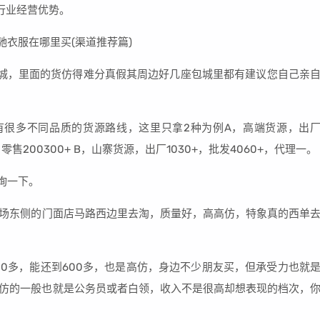
行业经营优势。
城，里面的货仿得难分真假其周边好几座包城里都有建议您自己亲
有很多不同品质的货源路线，这里只拿2种为例A，高端货源，出
+，零售200300+ B，山寨货源，出厂1030+，批发4060+，代理一。
咨询一下。
市场东侧的门面店马路西边里去淘，质量好，高高仿，特象真的西单
00多，能还到600多，也是高仿，身边不少朋友买，但承受力也就
高仿的一般也就是公务员或者白领，收入不是很高却想表现的档次，