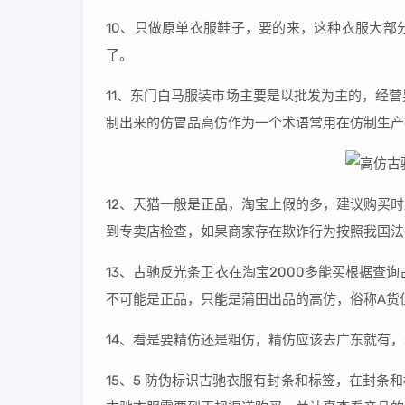
10、只做原单衣服鞋子，要的来，这种衣服大部
了。
11、东门白马服装市场主要是以批发为主的，经
制出来的仿冒品高仿作为一个术语常用在仿制生产
12、天猫一般是正品，淘宝上假的多，建议购买
到专卖店检查，如果商家存在欺诈行为按照我国法
13、古驰反光条卫衣在淘宝2000多能买根据查询
不可能是正品，只能是蒲田出品的高仿，俗称A货
14、看是要精仿还是粗仿，精仿应该去广东就有
15、5 防伪标识古驰衣服有封条和标签，在封