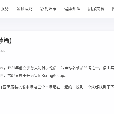
活服务
金融理财
影视娱乐
健康知识
厨房美食
荐篇)
46
ci，1921年创立于意大利佛罗伦萨，是全球奢侈品品牌之一，借由
古驰隶属于开云集团KeringGroup。
洋国际服装批发市场这三个市场是在一起的，找到一个就都找到了