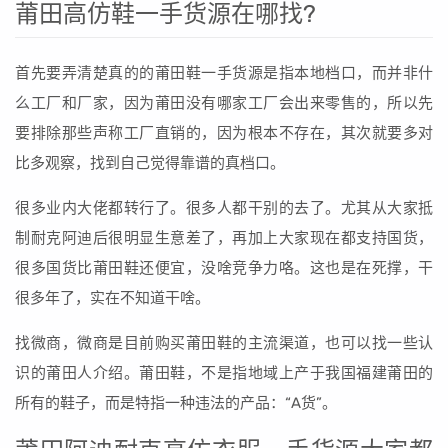
莆田高仿鞋一手货源在哪找?
首先要弄清楚真的的莆田鞋一手货源是指本地档口，而并非什
么工厂和厂家，因为莆田没有哪家工厂会出来零售的，所以先
要排除那些声称工厂直销的，因为根本不存在，其次就要多对
比多观察，找到自己觉得靠谱的真档口。
很多业内大佬都转行了。很多人都干别的去了。尤其从大家抵
制耐克阿迪后很明显生意差了，再加上大家现在都支持国货，
很多国货比莆田鞋还便宜，没啥竞争力咯。这也是在死撑，干
很多年了，实在不知道干啥。
找微商，微商是目前购买莆田鞋的主流渠道，也可以找一些认
识的莆田人介绍。莆田鞋，不是指地域上产于我国福建莆田的
所有的鞋子，而是特指一种违法的产品：“A货”。