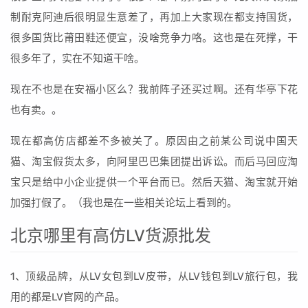
制耐克阿迪后很明显生意差了，再加上大家现在都支持国货，
很多国货比莆田鞋还便宜，没啥竞争力咯。这也是在死撑，干
很多年了，实在不知道干啥。
现在不也是在安福小区么？我前阵子还买过啊。还有华亭下花
也有卖。。
现在都高仿店都差不多被关了。原因由之前某公司说中国天
猫、淘宝假货太多，向阿里巴巴集团提出诉讼。而后马回应淘
宝只是给中小企业提供一个平台而已。然后天猫、淘宝就开始
加强打假了。（我也是在一些相关论坛上看到的。
北京哪里有高仿LV货源批发
1、顶级品牌，从LV女包到LV皮带，从LV钱包到LV旅行包，我
用的都是LV官网的产品。