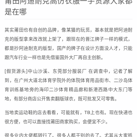
莆田阿迪耐克高仿衣服一手货源大家都
是在哪
其实莆田也有自创的品牌，像某猫的玩觅，基本就是把阿迪耐
克的版型拿来改改就上架了，跟现在的晋江牌子一样的模式，
都是抄阿迪耐克的版型，国产的牌子在设计方面没人才，只能
跟汽车行业一样也是先借鉴国外大厂再自主创新。
[假货源头]中山沙溪、东莞部分服装厂 在调查中，记者了解
到，在广州大道北体育学院外的体院体育用品街市、二沙岛体
育训练基地旁的海印二沙体育精品廊和新港西路中大东门等
地，有部分商店公开售卖翻版球衣，既可批发又可零售。
当地卖运动鞋的店去看看，可能就有，TB上也有。现在快递也
很方便，也可以直接找莆田商家购买，会便宜不少。
很多业内大佬都转行了。很多人都干别的去了。尤其从大家抵