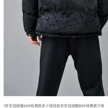
1京东羽绒服600经典款多少钱目前京东羽绒服800经典款只有