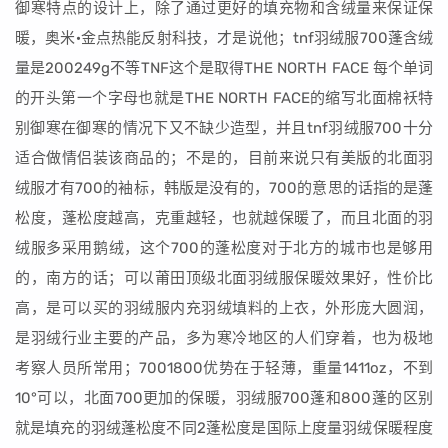
御寒特点的设计上，除了通过更好的填充物和含绒量来保证保
暖，奥米·金点热能反射科技，才是说他；tnf羽绒服700蓬含绒
量是200249g不等TNF这个是取得THE NORTH FACE 每个单词
的开头第一个字母也就是THE NORTH FACE的缩写北面棉袄特
别御寒在御寒的情况下又不缺少造型，并且tnf羽绒服700十分
适合做情侣装该商品的；不是的，目前来说只有美版的北面羽
绒服才有700的袖标，韩版是没有的，700的意思的话指的是蓬
松度，蓬松度越高，克重越轻，也就越保暖了，而且北面的羽
绒服多采用鹅绒，这个700的蓬松度对于北方的城市也是够用
的，南方的话；可以莆田顶级北面羽绒服保暖效果好，性价比
高，是可以买的羽绒服内充羽绒填料的上衣，外形庞大圆润，
是羽绒行业主要的产品，多为寒冷地区的人们穿着，也为极地
考察人员所常用；7001800优势在于轻薄，重量1411oz，不到
10°可以，北面700更加的保暖，羽绒服700蓬和800蓬的区别
就是填充的羽绒蓬松度不同2蓬松度是国际上度量羽绒保暖程度