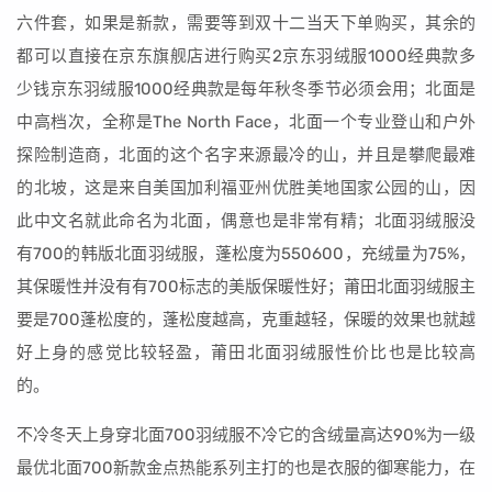
六件套，如果是新款，需要等到双十二当天下单购买，其余的
都可以直接在京东旗舰店进行购买2京东羽绒服1000经典款多
少钱京东羽绒服1000经典款是每年秋冬季节必须会用；北面是
中高档次，全称是The North Face，北面一个专业登山和户外
探险制造商，北面的这个名字来源最冷的山，并且是攀爬最难
的北坡，这是来自美国加利福亚州优胜美地国家公园的山，因
此中文名就此命名为北面，偶意也是非常有精；北面羽绒服没
有700的韩版北面羽绒服，蓬松度为550600，充绒量为75%，
其保暖性并没有有700标志的美版保暖性好；莆田北面羽绒服主
要是700蓬松度的，蓬松度越高，克重越轻，保暖的效果也就越
好上身的感觉比较轻盈，莆田北面羽绒服性价比也是比较高
的。
不冷冬天上身穿北面700羽绒服不冷它的含绒量高达90%为一级
最优北面700新款金点热能系列主打的也是衣服的御寒能力，在