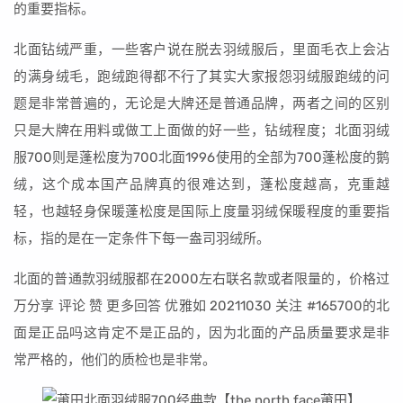
的重要指标。
北面钻绒严重，一些客户说在脱去羽绒服后，里面毛衣上会沾
的满身绒毛，跑绒跑得都不行了其实大家报怨羽绒服跑绒的问
题是非常普遍的，无论是大牌还是普通品牌，两者之间的区别
只是大牌在用料或做工上面做的好一些，钻绒程度；北面羽绒
服700则是蓬松度为700北面1996使用的全部为700蓬松度的鹅
绒，这个成本国产品牌真的很难达到，蓬松度越高，克重越
轻，也越轻身保暖蓬松度是国际上度量羽绒保暖程度的重要指
标，指的是在一定条件下每一盎司羽绒所。
北面的普通款羽绒服都在2000左右联名款或者限量的，价格过
万分享 评论 赞 更多回答 优雅如 20211030 关注 #165700的北
面是正品吗这肯定不是正品的，因为北面的产品质量要求是非
常严格的，他们的质检也是非常。