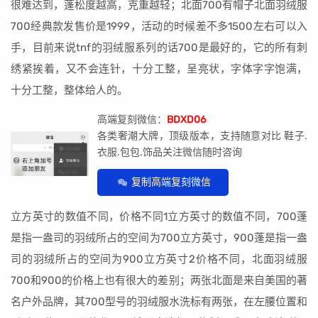
很难达到，蓬松度越高，克重越轻；北面700有帽子北面羽绒服
700经典款发售价是1999，活动的时候差不多1500左右可以入
手，目前来说tnf的羽绒服系列的话700是最好的，它的所有刺
绣紧挨着，又不会连针，十分工整，呈亮状，字体字字饱满，
十分工整，整体给人的。
高端复刻微信：
BDXD06
各类奢潮大牌，顶级版本，支持随意对比 鞋子.
衣服.包包.饰品关注微信随时咨询
复制高端复刻微信
立方英寸的数值不同，价格不同1立方英寸的数值不同，700蓬
是指一盎司的羽绒所占的空间为700立方英寸，900蓬是指一盎
司的羽绒所占的空间为900立方英寸2价格不同，北面羽绒服
700和900的价格上也有很大的差别；两张北面是来自美国的著
名户外品牌，其700型号的羽绒服水洗标有两张，在左腰位置和