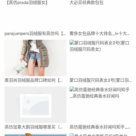
parajumpers羽绒服有高仿吗【高仿prada羽绒服女】
奢侈女包品牌十大排名_lv十大必买经典款包包
奥羽尚羽绒服品牌口碑如何【奥羽尚羽绒服品牌口碑】
蒙口羽绒服尺码表女2号(蒙口羽绒服尺码表女)
高仿加拿大鹅羽绒服哪里买（三大高仿穿加拿大鹅）
高仿蔻驰经典香水好闻吗知乎_高仿蔻驰经典香水好闻吗