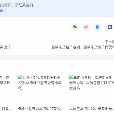
，如有疑问，请联系我们。
html
下一
好一点】
原单尾货鞋子店铺，原单尾货属于假货
施华洛世奇高仿全国可以联保是真的吗(高仿施华洛世奇项链寓意)
卡地亚蓝气球真的假的有区别么(卡地亚蓝气球有原单吗)
高仿包真的可以进出专柜无压力吗_高仿包包可以买不发