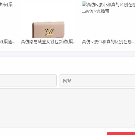
高仿香奈儿标志的由来(渠道推荐篇)
高仿路易威登女钱包新款(渠道推荐篇)
高仿lv腰带和真的区别在哪_高仿lv真腰带