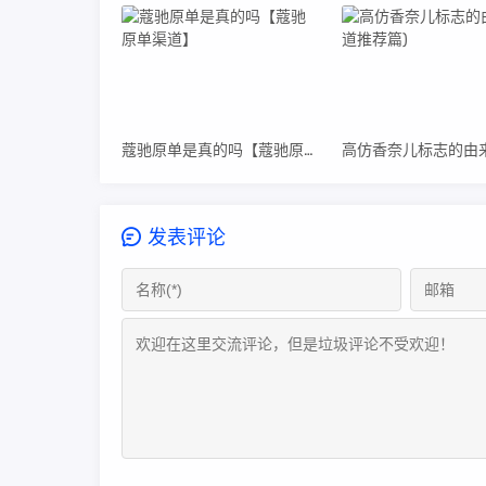
蔻驰原单是真的吗【蔻驰原单渠道】
发表评论