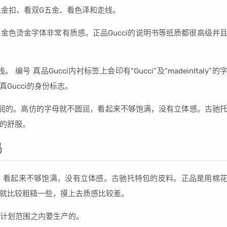
看五金扣、看双G五金、看色泽和走线。
上面的金色烫金字体非常有质感。正品Gucci的说明书等纸质都很高级并
号 真品Gucci内衬标签上会印有“Gucci”及“madeinItaly”的
Gucci的身份标志。
是圆润的。高仿的字母就不圆润，看起来不够饱满，没有立体感。古驰
的舒服。
吗
润，看起来不够饱满，没有立体感。古驰托特包的皮料。正品是用棉
就比较粗糙一些，摸上去质感比较差。
是计划范围之内要生产的。