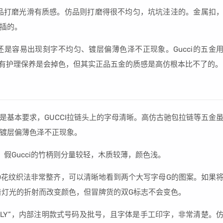
品打磨光滑有质感。仿品则打磨得很不均匀，坑坑洼洼的。金属扣
插的。
是容易出现刻字不均匀、镀层偏薄色泽不正现象。Gucci的五金
没有护理保养是会掉色，但其实正品五金的质感是高仿根本比不了的。
是基本要求，GUCCI拉链头上的字母清晰。高仿古驰包拉链等五金
镀层偏薄色泽不正现象。
。假Gucci的竹柄则分量较轻，木质较薄，颜色浅。
GLOGO花纹织法非常整齐，可以清晰地看到两个大写字母G的图案。如果
随着灯光的折射而改变颜色，但冒牌货的双G标志不会变色。
INITALY”，内部注明款式号码及批号，且字体是手工印字，非常清楚。