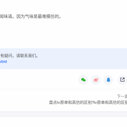
是要闻味道。因为气味是最难模仿的。
，如有疑问，请联系我们。
html
下一
盘点lv原单和高仿的区别?lv原单和高仿的区