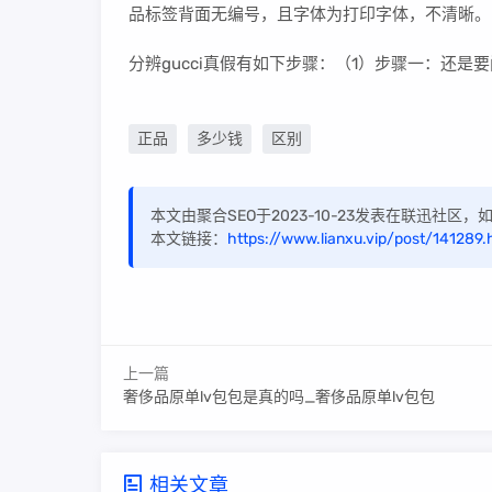
品标签背面无编号，且字体为打印字体，不清晰。
分辨gucci真假有如下步骤：（1）步骤一：还
正品
多少钱
区别
本文由聚合SEO于2023-10-23发表在联迅社区
本文链接：
https://www.lianxu.vip/post/141289.
上一篇
奢侈品原单lv包包是真的吗_奢侈品原单lv包包
相关文章