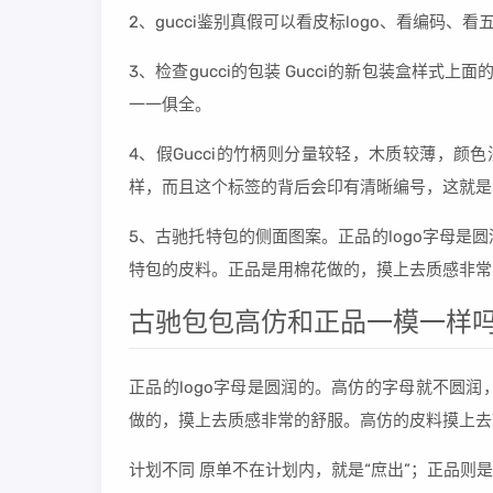
2、gucci鉴别真假可以看皮标logo、看编码、
3、检查gucci的包装 Gucci的新包装盒样式
一一俱全。
4、假Gucci的竹柄则分量较轻，木质较薄，颜色浅。 编
样，而且这个标签的背后会印有清晰编号，这就是真
5、古驰托特包的侧面图案。正品的logo字母
特包的皮料。正品是用棉花做的，摸上去质感非常
古驰包包高仿和正品一模一样
正品的logo字母是圆润的。高仿的字母就不圆
做的，摸上去质感非常的舒服。高仿的皮料摸上去
计划不同 原单不在计划内，就是“庶出”；正品则