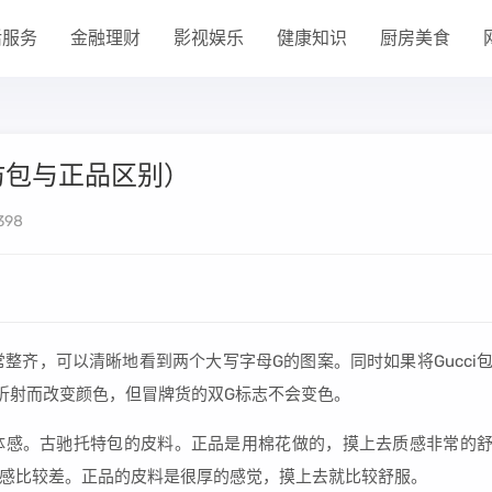
活服务
金融理财
影视娱乐
健康知识
厨房美食
仿包与正品区别）
398
织法非常整齐，可以清晰地看到两个大写字母G的图案。同时如果将Gucci
折射而改变颜色，但冒牌货的双G标志不会变色。
体感。古驰托特包的皮料。正品是用棉花做的，摸上去质感非常的
感比较差。正品的皮料是很厚的感觉，摸上去就比较舒服。