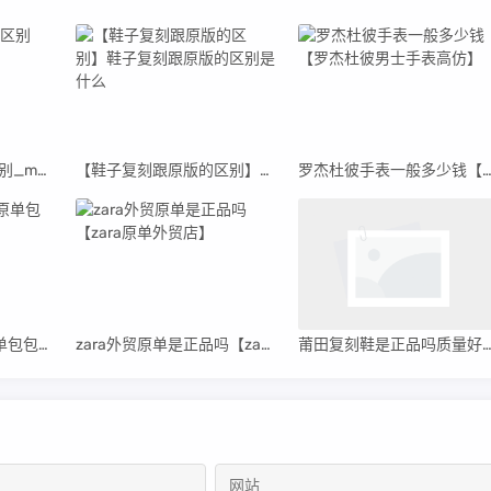
mk高仿包和正品的区别_mk高仿包包在哪买
【鞋子复刻跟原版的区别】鞋子复刻跟原版的区别是什么
罗杰杜彼手表一般多少钱【罗杰杜彼男士手表高
【原单包包深圳】原单包包是正品吗
zara外贸原单是正品吗【zara原单外贸店】
莆田复刻鞋是正品吗质量好吗_莆田安福电商城2815号