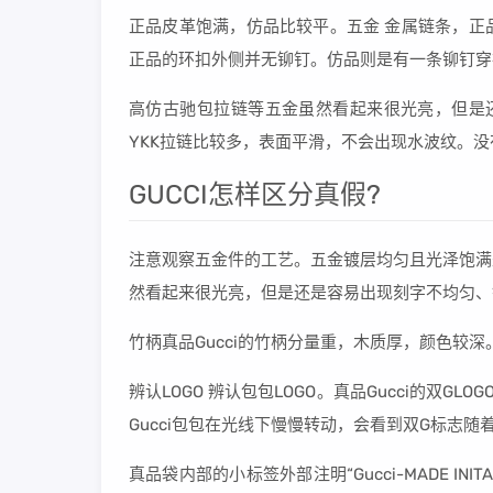
正品皮革饱满，仿品比较平。五金 金属链条，正
正品的环扣外侧并无铆钉。仿品则是有一条铆钉穿
高仿古驰包拉链等五金虽然看起来很光亮，但是还
YKK拉链比较多，表面平滑，不会出现水波纹。
GUCCI怎样区分真假?
注意观察五金件的工艺。五金镀层均匀且光泽饱满
然看起来很光亮，但是还是容易出现刻字不均匀、
竹柄真品Gucci的竹柄分量重，木质厚，颜色较深
辨认LOGO 辨认包包LOGO。真品Gucci的双
Gucci包包在光线下慢慢转动，会看到双G标志
真品袋内部的小标签外部注明“Gucci-MADE 