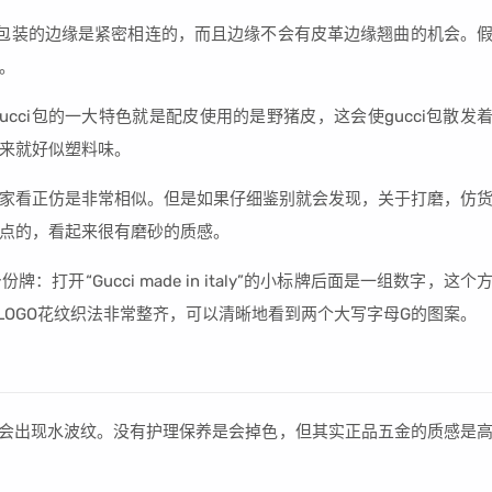
艳，包装的边缘是紧密相连的，而且边缘不会有皮革边缘翘曲的机会。
。
cci包的一大特色就是配皮使用的是野猪皮，这会使gucci包散发
来就好似塑料味。
家看正仿是非常相似。但是如果仔细鉴别就会发现，关于打磨，仿
点的，看起来很有磨砂的质感。
开“Gucci made in italy”的小标牌后面是一组数字，这个
GLOGO花纹织法非常整齐，可以清晰地看到两个大写字母G的图案。
滑，不会出现水波纹。没有护理保养是会掉色，但其实正品五金的质感是