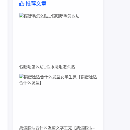
推荐文章
且
字
托
假睫毛怎么贴_假眼睫毛怎么贴
花
鹅蛋脸适合什么发型女学生党【鹅蛋脸适合什么发型】