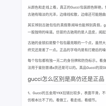
从颜色和走线上看，真正的Gucci包装颜色鲜
古驰有暗淡的光泽，边缘线松散，边缘还可能翘曲
其实辨别古驰包包的真假靠闻味也能辨别真假，gu
一股独特的味道。仿冒的古驰用的是人造皮，闻起
古驰的金锁扣是整个包包最亮眼的一个点，虽然大
终究还是差了一点。正品的字母内是有打磨后的噪
每个包包都有独一无二的身份牌和防伪标示。看身份牌：打
法用于鉴别普通a货还是可以的。真品Gucci的双
gucci怎么区别是高仿还是正品
1、Gucci的五金用YKK拉链比较多，表面平
仿根本比不了的。看做工，看走线，看细节。