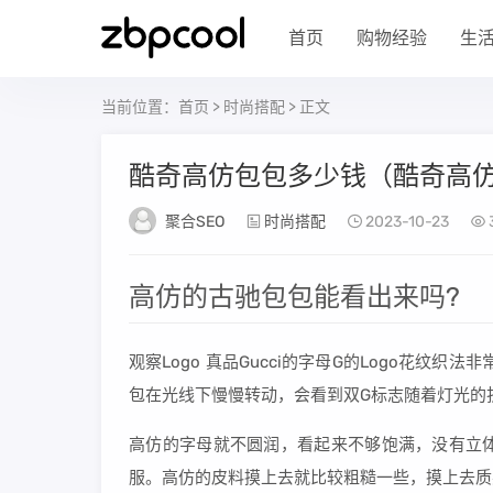
首页
购物经验
生
当前位置：
首页
>
时尚搭配
> 正文
酷奇高仿包包多少钱（酷奇高
聚合SEO
时尚搭配
2023-10-23
高仿的古驰包包能看出来吗?
观察Logo 真品Gucci的字母G的Logo花纹
包在光线下慢慢转动，会看到双G标志随着灯光的
高仿的字母就不圆润，看起来不够饱满，没有立
服。高仿的皮料摸上去就比较粗糙一些，摸上去质