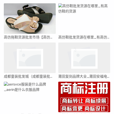
高仿拖鞋货源批发市场【高仿拖鞋货源批发市场在哪里】
高仿鞋批发货源在哪里_有高仿鞋的货源
成都童装批发城（成都童装批发一手货源在哪里找）
莆田复刻品牌大全_莆田安福电商城414号档口