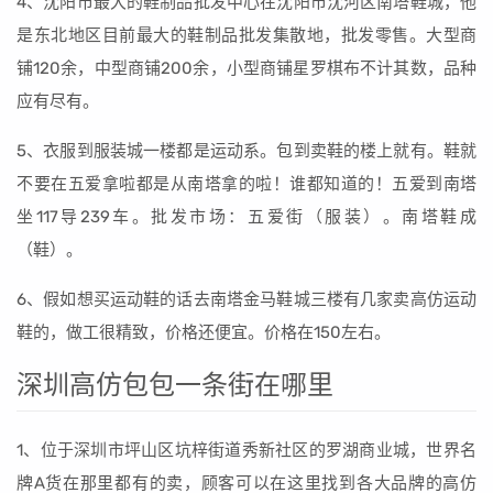
4、沈阳市最大的鞋制品批发中心在沈阳市沈河区南塔鞋城，他
是东北地区目前最大的鞋制品批发集散地，批发零售。大型商
铺120余，中型商铺200余，小型商铺星罗棋布不计其数，品种
应有尽有。
5、衣服到服装城一楼都是运动系。包到卖鞋的楼上就有。鞋就
不要在五爱拿啦都是从南塔拿的啦！谁都知道的！五爱到南塔
坐117导239车。批发市场：五爱街（服装）。南塔鞋成
（鞋）。
6、假如想买运动鞋的话去南塔金马鞋城三楼有几家卖高仿运动
鞋的，做工很精致，价格还便宜。价格在150左右。
深圳高仿包包一条街在哪里
1、位于深圳市坪山区坑梓街道秀新社区的罗湖商业城，世界名
牌A货在那里都有的卖，顾客可以在这里找到各大品牌的高仿