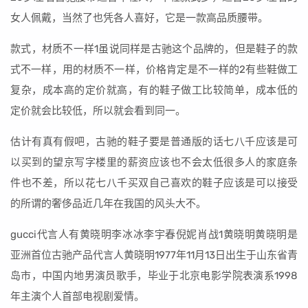
女人佩戴，当然了也凭各人喜好，它是一款高品质腰带。
款式，材质不一样1虽说同样是古驰这个品牌的，但是鞋子的款
式不一样，用的材质不一样，价格肯定是不一样的2有些鞋做工
复杂，成本高的定价就高，有的鞋子做工比较简单，成本低的
定价就会比较低，所以就会看到同一。
估计有真有假吧，古驰的鞋子要是普通版的话七八千应该是可
以买到的望京写字楼里的薪资应该也不会太低很多人的家庭条
件也不差，所以花七八千买双自己喜欢的鞋子应该是可以接受
的所谓的奢侈品近几年在我国的风头大不。
gucci代言人有黄晓明李冰冰李宇春倪妮肖战1黄晓明黄晓明是
亚洲首位古驰产品代言人黄晓明1977年11月13日出生于山东省青
岛市，中国内地男演员歌手，毕业于北京电影学院表演系1998
年主演个人首部电视剧爱情。