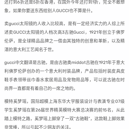
还打到6折还是5折在香港，在国外今年还打到1折，完全不敢想
象，如果你要送东西给别人GUCCI也不算是什。
卖gucci太阳镜的人收入比较高，是有一定经济实力的人综上所
述卖GUCCI太阳镜的人档次高3古驰Gucci，1921年创立于佛罗
伦萨，是全球精品品牌之一借由其独特的创意和革新，以及精
湛的意大利工艺闻名于世。
gucci中文翻译是古驰，是由古驰奥middot古驰在1921年于意大
利佛罗伦萨创办的一个意大利时装品牌，产品包括时装皮具皮
鞋手表领带丝巾香水家居用品及宠物用品等，可以说古驰在时
尚界一直都是有着自己的一席之地的。
模特奚梦瑶，国际超模上海东华大学服装设计与表演专业07级
学生奚梦瑶在第26届世界精英模特大赛总决赛的前15名，从此
踏上模特之路，奚梦瑶上脚穿了一双“古驰鞋”，这款鞋上脚效果
非常棒，所以引起不少网友的关注。