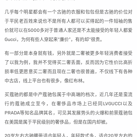
几乎每个明星都会有一个古驰的衣服和包包但是古驰的价位对
于平民老百姓来说也不是所有人都可以买得起的一件短袖的售
价就可以在5000多对于普通人家还是不太能接受的年轻人都爱
Gucci，为何有些人穿起来“廉价”，有的却“很贵。
有一部分是本身就有钱，另外就是二奢被更多年轻消费者接受
了以我为例，我并不觉得买二奢丢面，反而因为它性价比高折
损率低更愿意买二奢而且现在二奢也很普遍，不仅线下有各种
中古店，线上平台也有很多，像红布林。
买蔻驰的都是中产蔻驰包属于中高端的档次，近几年还是蛮流
行的蔻驰成立至今，在奢侈品市场上已经同LVGUCCI以及
PRADA等知名品牌其名，可见其发展势头的火爆和前景蔻驰包
在美国是属于平民级别的奢侈品，但是在国内却被。
20岁左右古驰腰带适合年轻人，年轻款式多，适合20岁左右的