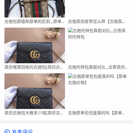
古驰包原版和原单的区别_原单古驰包包时尚手袋
古驰高仿皮带怎么样【古驰高仿皮带货到付款】
高仿哪里回收的古驰包(高仿古驰包包在哪里可以买的到)
古驰托特包真假对比_古奇高仿托特包
高仿古驰包大概多少钱(高仿古驰包大概多少钱一件)
古驰原单包包是真的吗【原单古驰价格】
发表评论