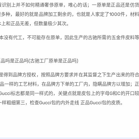
假识别上并不如何精通奢侈原单，唯心的话；一原单是正品还是仿
多种，最好的就是品牌加工剩余的，也就是人家定了1000件，材
本上和正品无差，但数量极少其次。
根本没有代工，不可能存在原单，因此生产的古驰所需的五金件皮料
是得到品牌方授权，按照品牌方要求并在其监督之下生产出来的符
品一样的工艺材料，在品牌方下单的工厂内，隐瞒品牌方以增加；
Gucci标志都是同一样式的，关键点就是皮包上的字母G和C的开口
粗细第三，检查Gucci包的内外走线 正品Gucci包的皮质。