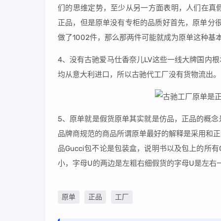
们的思维定势，至少从另一方面表明，人们在真
正品，但是原单没有专柜的品质好首先，原单分很
做了1002件，那么那两件可能就成为原单这种基
4、没有古驰爱马仕香奈儿LV这些一线大牌国内
均从意大利进口，所以古驰代工厂没有货物流出。
5、原单就是假货原单其实就是仿品，正品的概念
品牌商规范的商品所谓原单最好的解释是采用和正
品Gucci包不论是包装盒，说明书以及包上的所有
小，字母U的两边是左粗右细假货的字母U是左右一样
原单
正品
工厂