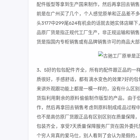
配件版型等拿到生产国来制作，然后再拿回去销售
前是在广州买了几个，个人感觉原单和正品差不多
头3177中299尾624有机会的话就去她实体店
品原厂货是指正规代工厂生产，非正规运输和销售
货是指国内专柜销售或有品牌销售许可的商品大部
3、5好的包包配件齐全，所有的配件跟正品的一
质很好，手感舒适，都有滴水变色的效果7好的包
来讲外观跟功能上都是一模一样的，没有什么区别
货指利用剩余的原料偷偷制作版型的产品，由于
作，然后再拿回去销售考虑到原料制成成品过程中
也不是高仿原厂货跟正品有区别区别在质量保障，
包装齐全，享受7天质量保障服务厂货在国外委托
个穷人背真的爱马仕，别人看到了会认为是假的，