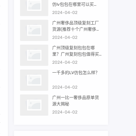
之
仿lv包包在哪里可以买
到）
2024-04-02
，
正
广州奢侈品顶级复刻工厂
货源(推荐十个广州奢侈品
厂
购买渠道)
2024-04-02
广州顶级复刻包包在哪
里？广州复刻包包值得买
吗？
2024-04-02
皮
一千多的LV仿包怎么样？
的
单
2024-04-02
制
广州一比一奢侈品原单货
源大揭秘
品
2024-04-02
牌
一
人