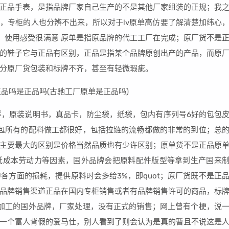
正品手表，是指品牌厂家自己生产的不是其他厂家组装的正规；我
，专柜的人也分辨不出来，所以对于lv原单高仿要了解清楚加纬心
睇下，使用感受很满意 原单是指原品牌的代工工厂在完成；原厂货不是
的鞋子它与正品有区别，正品是指某个品牌原创出产的产品，而原
分原厂货包装和标牌不齐，甚至有轻微瑕疵。
样，原装说明书，真品卡，防尘袋，纸袋，包内有序列号6好的包包
包所有的配料做工都很好，包括拉链的流畅都做的非常的到位；总
主要最大的区别是价格当然品质也有少许区别；原单货不是正品原
低成本劳动力等因素，国外品牌会把原料配件版型等拿到生产国来
各方面的损耗，提供原料时会多给3%，即quot；原厂货既不是正
品牌销售渠道正品在国内专柜销售或者有品牌销售许可的商品，标
加工的国外品牌，厂家处理，没有正式的销售；网上曾有个梗，说
一个富人背假的爱马仕，别人看到了则会认为是真的暂且不说这是