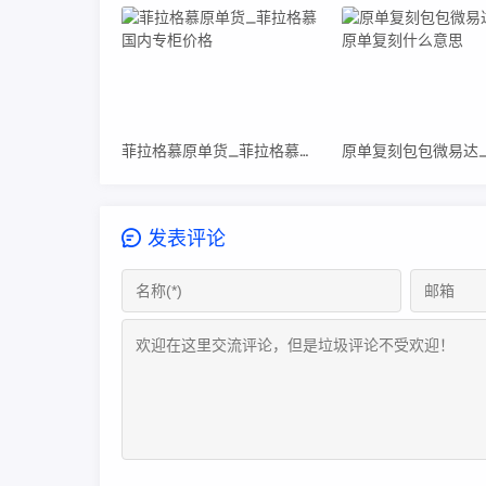
菲拉格慕原单货_菲拉格慕国内专柜价格
发表评论