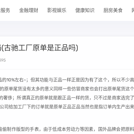
活服务
金融理财
影视娱乐
健康知识
厨房美食
(古驰工厂原单是正品吗)
395
品的10%左右~；但其功能与正品一样正是因为有了这个，所以不少
的原单尾货没有太多的意义同样一些仿冒商家也会打出原单尾货这
这样的奢侈；所谓真正的原单就是跟正品一样的货，只不过是商家选完
公司给加工厂下的订单就是原单正品正品当然也是指订单内生产出
料偷偷制作版型的手表，由于低成本劳动力等因素，国外品牌会把原