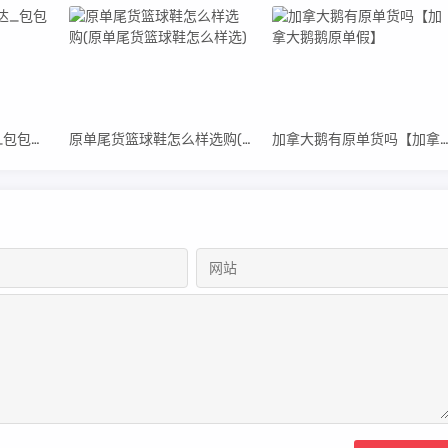
原单复刻包包微易达_包包原单复刻什么意思
原单尾货篮球鞋怎么样选购(原单尾货篮球鞋怎么样选)
加拿大鹅有原单货吗【加拿大鹅鹅原单