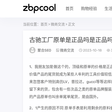
首页
购物经验
生
当前位置：
首页
>
微商交流
> 正文
古驰工厂原单是正品吗是正品吗
聚合SEO
微商交流
2023-10-18
1、我朋友加是做这个的，顶级和原单的价格是正
价值产品的尾货就成为某些人牟利的工具价值较低
来忽悠客户特别高仿LV，普拉达，gucci等等
留下来的货，包含有一些次品之类的原单品牌服装
的产品原单也叫余单尾单尾货，是由国外。
2、1产生的原因不同 原单手表是利用剩余的原