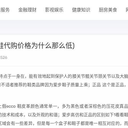
活服务
金融理财
影视娱乐
健康知识
厨房美食
鞋代购价格为什么那么低)
526
等特点于一身在，能有效地起到保护人的膝关节髋关节颈关节以及大
脚膝不适者推荐的鞋类品牌因为爱步鞋子质量上乘；正品 这个是正品
上假ecco 鞋皮革颜色通常单一，多为黑色或者深棕色的压花皮真
高的技术和成本，以及外观的和谐；爱步高仿和正品的区别如下1看看
产区域会有一些差异，但是每一个盒子和鞋子都是唯一相互对应的，