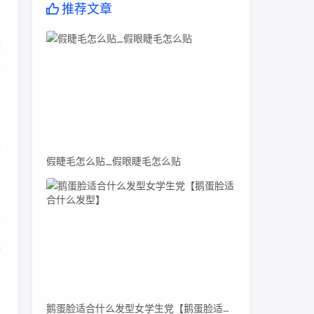
推荐文章
较
其
子
假睫毛怎么贴_假眼睫毛怎么贴
。
提
，
鹅蛋脸适合什么发型女学生党【鹅蛋脸适合什么发型】