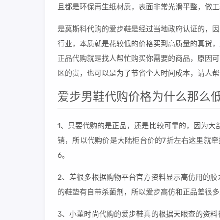
且都是环保再生纸材质，表面非常光滑平整，做工
是莫斯科代购的爱步鞋是经过当地政府认证的，因
行业，本质就是花较低的价格买到高质量的真货，
正品代购就是找人帮忙购买你需要的商品，原因可
区的贵，也可以是为了节省个人时间成本，请人帮
爱步男鞋代购价格为什么那么
1、只要代购的是正品，还是比较可靠的，因为大部
销，所以代购价是大陆柜台价的7折左右这里就牵扯到
6。
2、差很多根据购物平台官方资料显示高仿用的胶
的鞋垫有自带杀菌剂，所以爱步高仿和正品差很多
3、小董时尚代购的爱步鞋真的根据天眼查的资料