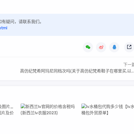
区，如有疑问，请联系我们。
html
下一
高仿纪梵希阿玛尼同档次吗(关于高仿纪梵希鞋子在哪里买,以假乱真大概一般多少钱?)