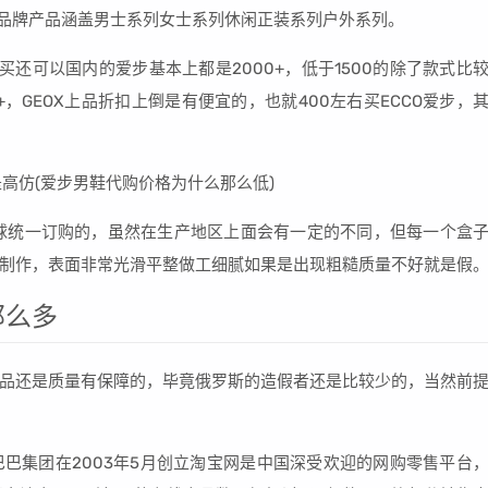
鞋履品牌产品涵盖男士系列女士系列休闲正装系列户外系列。
还可以国内的爱步基本上都是2000+，低于1500的除了款式比
，GEOX上品折扣上倒是有便宜的，也就400左右买ECCO爱步，
是全球统一订购的，虽然在生产地区上面会有一定的不同，但每一个盒
制作，表面非常光滑平整做工细腻如果是出现粗糙质量不好就是假
那么多
品还是质量有保障的，毕竟俄罗斯的造假者还是比较少的，当然前
巴集团在2003年5月创立淘宝网是中国深受欢迎的网购零售平台