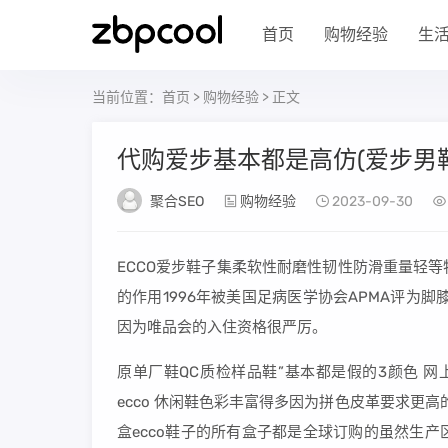
首页
购物经验
生
当前位置：
首页
>
购物经验
> 正文
代购爱步基本都是高仿(爱步男
聚合SEO
购物经验
2023-09-30
ECCO爱步鞋子集柔软性耐磨性韧性防滑重量轻
的作用1996年被美国足病医学协会APMA评为
因为唯品会的入住资格很严厉。
原单厂鞋QC质检样品鞋”基本都是假的3颜色 网
ecco 休闲鞋色彩丰富得多因为拼色皮革要求更
盒ecco鞋子的所有盒子都是全球订购的虽然生