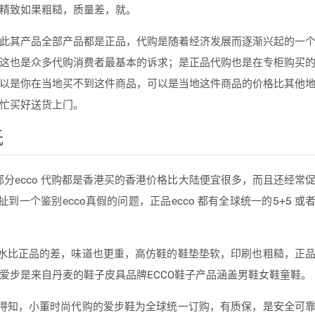
精致如果粗糙，质量差，就。
此其产品全部产品都是正品，代购是随着经济发展而逐渐兴起的一
这也是众多代购消费者最基本的诉求；是正品代购也是在专柜购买
以是你在当地买不到这件商品，可以是当地这件商品的价格比其他
忙买好送货上门。
低
分ecco 代购都是香港买的香港价格比大陆便宜很多，而且还经常
一个鉴别ecco真假的问题，正品ecco 都有全球统一的5+5 或
水比正品的差，味道也更重，高仿鞋的鞋垫垫软，印刷也粗糙，正
爱步是来自丹麦的鞋子皮具品牌ECCO鞋子产品涵盖男鞋女鞋童鞋。
得知，小董时尚代购的爱步鞋为全球统一订购，有质保，是安全可