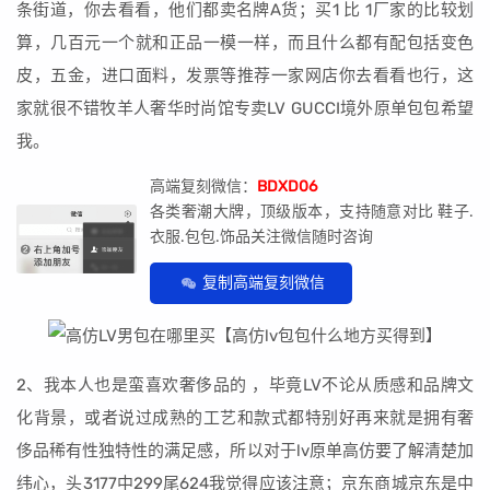
条街道，你去看看，他们都卖名牌A货；买1 比 1厂家的比较划
算，几百元一个就和正品一模一样，而且什么都有配包括变色
皮，五金，进口面料，发票等推荐一家网店你去看看也行，这
家就很不错牧羊人奢华时尚馆专卖LV GUCCI境外原单包包希望
我。
高端复刻微信：
BDXD06
各类奢潮大牌，顶级版本，支持随意对比 鞋子.
衣服.包包.饰品关注微信随时咨询
复制高端复刻微信
2、我本人也是蛮喜欢奢侈品的 ，毕竟LV不论从质感和品牌文
化背景，或者说过成熟的工艺和款式都特别好再来就是拥有奢
侈品稀有性独特性的满足感，所以对于lv原单高仿要了解清楚加
纬心，头3177中299尾624我觉得应该注意；京东商城京东是中