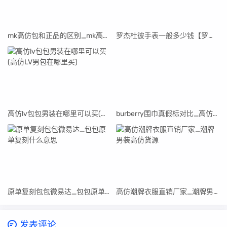
mk高仿包和正品的区别_mk高仿包包在哪买
罗杰杜彼手表一般多少钱【罗杰杜彼男士手表高仿】
高仿lv包包男装在哪里可以买(高仿LV男包在哪里买)
burberry围巾真假标对比_高仿burberry围巾
原单复刻包包微易达_包包原单复刻什么意思
高仿潮牌衣服直销厂家_潮牌男装高仿货源
发表评论