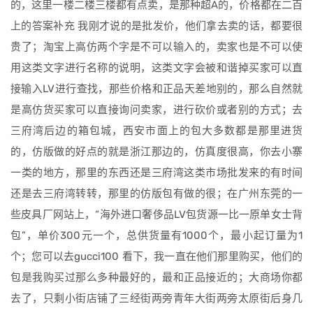
的，这里一楼二楼三楼都有点卖，是那种超A的，价格都在二百
上的答案补充 我刚才说的是批发价，他们拿去卖的话，都要很
贵了；淘宝上高仿两个字是不可以输入的，卖家也是不可以使
用这类文字进行名称的说明，这类文字会被和谐掉买家可以直
接输入LV进行查找，那些价格和正品天差地别的，那么自然就
是高仿货买家可以直接询问卖家，进行砍价或者别的方式；去
三府湾后边的箱包城，西安市面上的包大多数都是那里进货
的，仿版做的好点的就是浙江那边的，仿真度很高，你去小寨
一类的地方，那里的东西还是三府湾这类市场批发来的有时间
还是去三府湾转转，那里的仿版包有做的很；在广州东莞的一
些皮具厂网站上，“海外进口奢侈品LV包货源一比一原单女士背
包”，单价300元一个，总供货量有1000个，最小起订量为1
个；您可以去gucci100 看下，我一直在他们那里购买，他们的
包是我购买过那么多种最好的，最和正品接近的；大商场你都
去了，只剩小街店铺了三经街两旁青年大街两旁太原街后身几