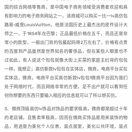
国的综合网络零售商，是中国电子商务领域受消费者欢迎和具
有影响力的电子商务网站之一，该商城可以购买一比一lv高仿包
路易·威登LouisVuitton，他是法国历史上最杰出的皮件设计大
师之一，于1854年在巴黎；正品最低价格在五千，而且还是非
常小的款型，一般出门背的包最起码得2万左右了，价格有点贵
的百度到产品虽然是世界知名的奢侈品，但在某些人眼里也不
过如此，有人说这个包包就像大街上买菜的家庭主妇背的包包
一样，我想正；高仿新款lv包包在实体店，微商，电商平台买在
实体店，微商，电商平台买高仿新款lv包包1微商平台因为我们
处于网络时代，而且网络非常的方便，足不出户就可以看到任
何你想要的东西只要输入相应的信息就可以了所以想买仿。
3、微商顶级高仿lv饰品对饰品的要求极高，微商都是超过十年
的老店铺，且售卖率极高，因而在微商买饰品是用来装饰的物
品，用途是为美化个人仪表，装点居室，美化公共环境，装点