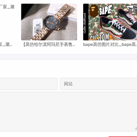
高仿潮牌衣服直销厂家_潮牌男装高仿货源
【高仿哈尔滨阿玛尼手表售后维修中心】
bape高仿图片