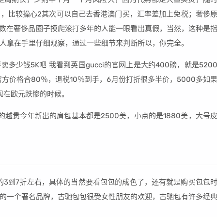
，比较操心2其次可以自己去香港澳门买，汇率差加上免税；奢侈
只有少数在奢侈品圈子摸爬滚打多年的人能一眼看出真假，当然，这种是
人拿在手里仔细观察，通过一些细节来判断所以，你完全。
多少钱5K吧 我看到英国gucci的官网上是大约400磅，就是520
方价格合80％，退税10％到手，6月份打折很多半价，5000多如
现在欧元跌惨的时候。
的越贵今年新出的肩包基本都是2500美，小点的是1880美，大号
的3到7折左右，具体的当然要看包包的成色了，还有就是购买包包
的一个著名品牌，古驰包包很受女性朋友的欢迎，古驰包有许多经