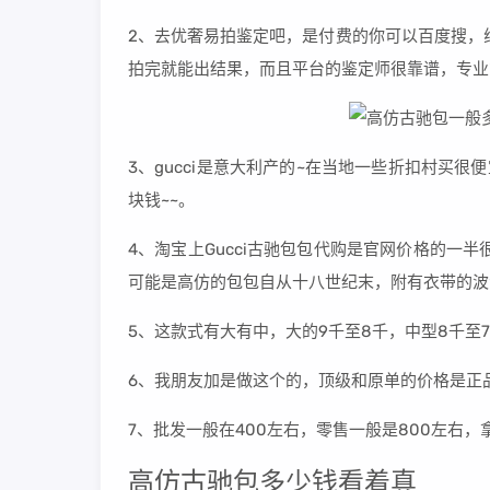
2、去优奢易拍鉴定吧，是付费的你可以百度搜，
拍完就能出结果，而且平台的鉴定师很靠谱，专业
3、gucci是意大利产的~在当地一些折扣村买很便宜
块钱~~。
4、淘宝上Gucci古驰包包代购是官网价格的一
可能是高仿的包包自从十八世纪末，附有衣带的波
5、这款式有大有中，大的9千至8千，中型8千至
6、我朋友加是做这个的，顶级和原单的价格是正品
7、批发一般在400左右，零售一般是800左右
高仿古驰包多少钱看着真