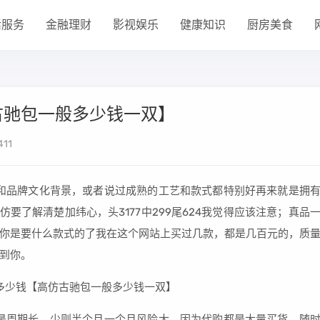
活服务
金融理财
影视娱乐
健康知识
厨房美食
古驰包一般多少钱一双】
411
感和品牌文化背景，或者说过成熟的工艺和款式都特别好再来就是拥
要了解清楚加纬心，头3177中299尾624我觉得应该注意；真品
你是要什么款式的了我在这个网站上买过几款，都是几百元的，质
到你。
是周期长，少则半个月一个月风险大，因为代购都是大量买货，随