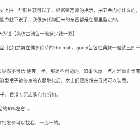
线 上拍一些照片就可以了，根据鉴定师的指示，拍五金内标什么的
能力就不说了，我很多代购回来的东西都是在那里鉴定的。
~比如之前在佛罗伦萨的the mall，gucci包包经典款一般就三四
半很显然不可信 便宜一半，那是不可能的，如果优惠一点才是算正常
浪型裙子被修身的衣服取代后，女士们便纷纷去寻找可以装载。
7千，香港专买店购有打折扣。
的10%左右~。
，拿批发价可以找我，一比一的。