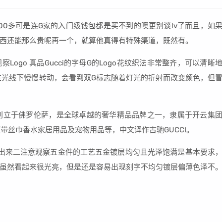
00多可是连G家的入门级钱包都是买不到的噢更别谈lv了而且，如
西还能那么贵呢再一个，就算他真得有特殊渠道，既然有。
察Logo 真品Gucci的字母G的Logo花纹织法非常整齐，可以清晰
包在光线下慢慢转动，会看到双G标志随着灯光的折射而改变颜色，但
21年创立于佛罗伦萨，是全球卓越的奢华精品品牌之一，隶属于开云集
手表领带丝巾香水家居用品及宠物用品等，中文译作古驰GUCCI。
出来二注意观察五金件的工艺五金镀层均匀且光泽饱满是基本要求
五金虽然看起来很光亮，但是还是容易出现刻字不均匀镀层偏薄色泽不