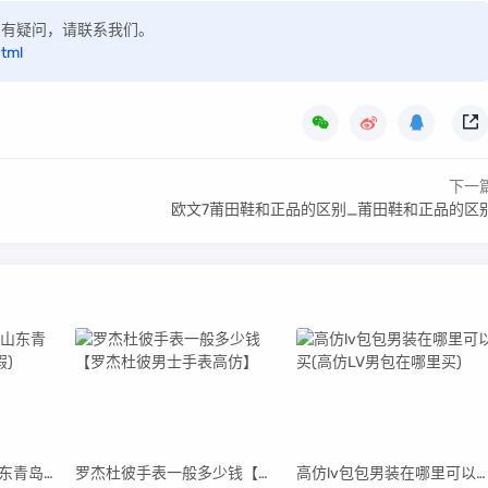
，如有疑问，请联系我们。
html
下一
欧文7莆田鞋和正品的区别_莆田鞋和正品的区
青岛高仿阿迪货源(山东青岛阿迪达斯代工厂真假)
罗杰杜彼手表一般多少钱【罗杰杜彼男士手表高仿】
高仿lv包包男装在哪里可以买(高仿LV男包在哪里买)