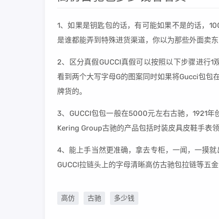
1、如果是钥匙包的话，有可能如果不是的话，10
是谁都能弄到特殊进货渠道，你以为那些外面卖东
2、区分真假GUCCI真假可以按照以下步骤进行1观
看到两个大写字母G的图案同时如果将Gucci包
牌货的。
3、GUCCI包包一般在5000元左右古驰，19
Kering Group古驰的产品包括时装皮具皮鞋
4、能上手当然更准确，拿去专柜，一闻，一摸就
GUCCI拉链头上的字母清晰高仿古驰包拉链等
高仿
古驰
多少钱