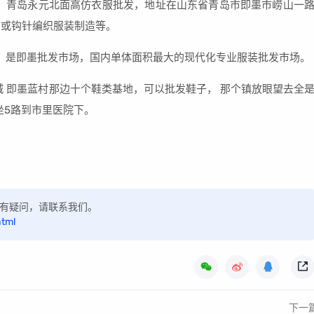
，青岛永元北面高仿衣服批发，地址在山东省青岛市即墨市崂山一
织或钩针编织服装制造等。
，是即墨批发市场，国内单体面积最大的现代化专业服装批发市场。
城 即墨蓝村那边十个鞋类基地，可以批发鞋子， 那个镇放眼望去全
方坐5路到市里医院下。
，如有疑问，请联系我们。
html
下一