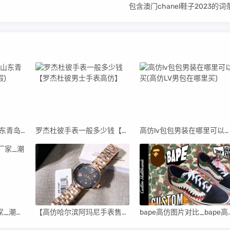
包含澳门chanel鞋子2023的词
青岛高仿阿迪货源(山东青岛阿迪达斯代工厂真假)
罗杰杜彼手表一般多少钱【罗杰杜彼男士手表高仿】
高仿lv包包男装在哪里可以买(高仿LV男包在哪里买)
高仿潮牌衣服直销厂家_潮牌男装高仿货源
【高仿哈尔滨阿玛尼手表售后维修中心】
bape高仿图片