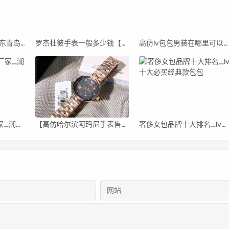
青岛高仿阿迪货源(山东青岛阿迪达斯代工厂真假)
罗杰杜彼手表一般多少钱【罗杰杜彼男士手表高仿】
高仿lv包包男装在哪里可以买(高仿LV男包在哪里买)
高仿潮牌衣服直销厂家_潮牌男装高仿货源
【高仿哈尔滨阿玛尼手表售后维修中心】
奢侈女包品牌十大排名_lv十大必买经典款包包