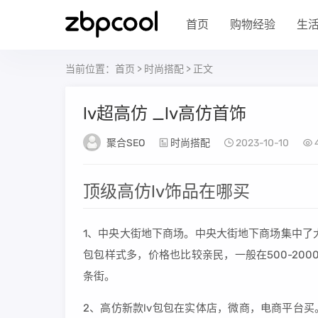
首页
购物经验
生
当前位置：
首页
>
时尚搭配
> 正文
lv超高仿 _lv高仿首饰
聚合SEO
时尚搭配
2023-10-10
顶级高仿lv饰品在哪买
1、中央大街地下商场。中央大街地下商场集中了
包包样式多，价格也比较亲民，一般在500-20
条街。
2、高仿新款lv包包在实体店，微商，电商平台