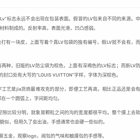
“Lv”标志永远不会出现在包装表面。假冒的LV包来自不同的来源。
材料制成的。反射率高，表面光滑，凹凸感弱。
打有一块皮，上面写着个真LV包袋的独有编号，假LV就不会有，
有两种，旧版的LV防尘袋为棕色，上面有深褐色的LV标志；而新LV
口处有大写的“LOUIS VUITTON”字样，字体为深棕色。
字工艺是jia货商最难攻克的部分，即便工艺再高，相比正品还是会
都在一个圆弧上，字间距均匀。
空隙比较分明，就象是颗粒之间的沟的宽度都很平均。整个摸上去
貌似，但用久了会出油，手感通常也会硬一些似的。
察五金，观察logo，闻包的气味和触摸包的手感等。