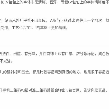
高仿LV包包上的字体非常清晰，圆浑，而假LV包包上的字体清晰度
皮，站两米外几乎看不出真假。 A货与正品对比 再往上一个档次，
制作，工艺也会在1：1的基础上更加精细。
去洁白、细腻、有光泽，并在首饰上印有厂家、店号等标记；成色
不光洁。
；香奈儿的镭射标和五金，都是比较容易辨别真假的地方，也是很不容易
打开手机二维码扫描对准二维码贴纸会弹出lv包官网，告诉你是真品