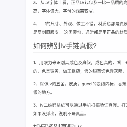
3、从LV字体上看，正品LV包包及一比一品质的
高，字体偏大，字母的距离较窄。
4、：1的尺寸、外观、做工不错，材质也都是真
是复刻原版皮。 这类假包，通常都是用正品的材质
如何辨别lv手链真假?
1、用眼力来识别其成色及真假。成色高的，看上
的，色呈微黄，做工粗糙；假的银首饰色泽灰暗，
2、就像lv的五金，皮质；gucci的走线内标
假的地方。
3、lv二维码贴纸可以通过手机扫描验证真假。
如果没弹出，说明不是真品。