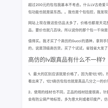
超过200元的包包我基本不考虑。什么LV古奇
包功能也就是装东西。。我也是个包包控，我发现
网站上现在做这些仿品太多了，价格也都是天花乱
品，要价也就几百块，所以说你的那个包一千块是
值得买。我才买了个高仿的Gucci的酒神，拿
的，说是顶级高仿货，买了个试试，省钱省大发了
高仿的lv跟真品有什么不一样?
1、最大的区别应该就是价格了，因为是1比1的
看出来了，1比1高仿包包也就是真品几分之一的
2、使用的线材也不同，正品的线材捻度很高，针
会有防尘袋产地标签，多为意大利或者印度产，仿