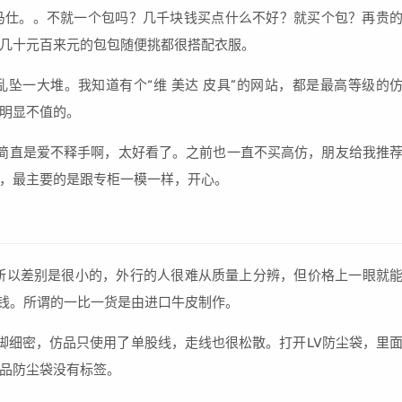
爱马仕。。不就一个包吗？几千块钱买点什么不好？就买个包？再贵
几十元百来元的包包随便挑都很搭配衣服。
坠一大堆。我知道有个“维 美达 皮具”的网站，都是最高等级的
明显不值的。
到手简直是爱不释手啊，太好看了。之前也一直不买高仿，朋友给我推
，最主要的是跟专柜一模一样，开心。
，所以差别是很小的，外行的人很难从质量上分辨，但价格上一眼就
价钱。所谓的一比一货是由进口牛皮制作。
脚细密，仿品只使用了单股线，走线也很松散。打开LV防尘袋，里
品防尘袋没有标签。