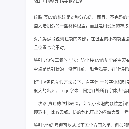
如何鉴别真假LV
纹路 真LV的花纹是对称分布的。而且，不完整的
国大陆制造的一些材料很差，而且是用劣质的橡胶
对片牌编号说到包袋的内部，在包里的小内袋里会
且位置也会不对。
鉴别lv包包真假的方法：防尘袋 LV的防尘袋主要
尘袋是信封状的，没有抽绳。颜色浅黄，在“信封”的封
辨别lv包包真假方法如下：看字体 一般字体和刻
很大的出入。Logo字体：固定钉处所有字体头尾
：纹路 真包的纹比较深，如果小水泡的颗粒之间
硬适中，比较柔韧。仿的包包压出的花纹大致一看
鉴别lv包的真假可以从以下五个方面入手，例如观