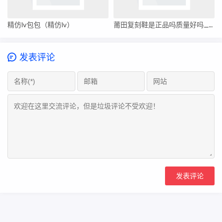
精仿lv包包（精仿lv）
莆田复刻鞋是正品吗质量好吗_莆田安福电商城2815号档口
发表评论