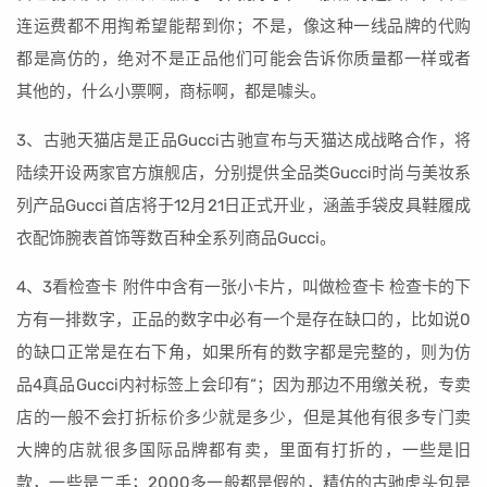
连运费都不用掏希望能帮到你；不是，像这种一线品牌的代购
都是高仿的，绝对不是正品他们可能会告诉你质量都一样或者
其他的，什么小票啊，商标啊，都是噱头。
3、古驰天猫店是正品Gucci古驰宣布与天猫达成战略合作，将
陆续开设两家官方旗舰店，分别提供全品类Gucci时尚与美妆系
列产品Gucci首店将于12月21日正式开业，涵盖手袋皮具鞋履成
衣配饰腕表首饰等数百种全系列商品Gucci。
4、3看检查卡 附件中含有一张小卡片，叫做检查卡 检查卡的下
方有一排数字，正品的数字中必有一个是存在缺口的，比如说0
的缺口正常是在右下角，如果所有的数字都是完整的，则为仿
品4真品Gucci内衬标签上会印有“；因为那边不用缴关税，专卖
店的一般不会打折标价多少就是多少，但是其他有很多专门卖
大牌的店就很多国际品牌都有卖，里面有打折的，一些是旧
款，一些是二手；2000多一般都是假的，精仿的古驰虎头包是