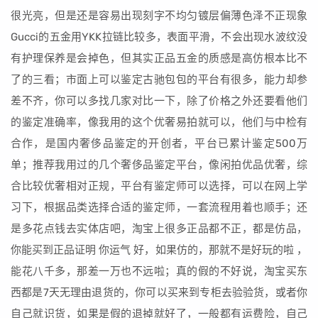
很光亮，但是还是容易出现刻字不均匀镀层偏薄色泽不正现象
Gucci的五金用YKK拉链比较多，表面平滑，不会出现水波纹没
有护理保养是会掉色，但其实正品五金的质感是高仿根本比不
了的三看；市面上可以鉴定古驰包包的平台有很多，能力却参
差不齐，你可以多找几家对比一下，除了价格之外还要看他们
的鉴定准确率，像我用的这个优奢易拍就可以，他们与中检有
合作，是国内奢侈品鉴定的开创者，平台已累计鉴定500万
单；推荐我用过的几个奢侈品鉴定平台，像闲拍优品优奢，综
合比较优奢相对正规，平台有鉴定师可以选择，可以在网上学
习下，根据品类选择合适的鉴定师，一套流程用着也顺手；还
是多花点钱去实体店吧，淘宝上很多正品都不正，都是仿品，
你能买到正品证明 你运气 好，如果仿的，那就不是好玩的啦 ，
能花八千多，那差一万也不远啦；真的假的不好说，淘宝买东
西都是7天无理由退货的，你可以买来到专柜去验验货，或者你
自己就识货，如果是假的退掉就好了，一般都有运费险，自己