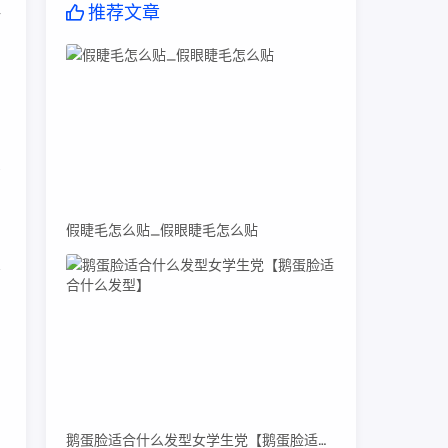
推荐文章
仿
由
买
假睫毛怎么贴_假眼睫毛怎么贴
专
0
。
鹅蛋脸适合什么发型女学生党【鹅蛋脸适合什么发型】