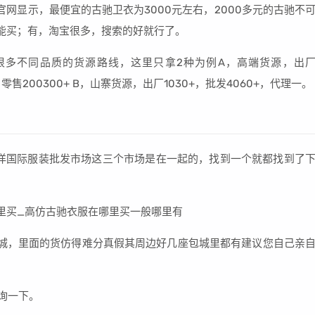
官网显示，最便宜的古驰卫衣为3000元左右，2000多元的古驰不
能买；有，淘宝很多，搜索的好就行了。
很多不同品质的货源路线，这里只拿2种为例A，高端货源，出
+，零售200300+ B，山寨货源，出厂1030+，批发4060+，代理一。
洋国际服装批发市场这三个市场是在一起的，找到一个就都找到了
城，里面的货仿得难分真假其周边好几座包城里都有建议您自己亲
咨询一下。