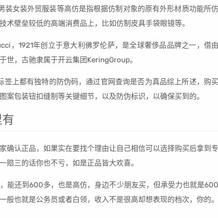
男装女装外贸服装等高仿是指根据仿制对象的原有外形材质功能所
技术壁垒较低的高端消费品上，比如仿制皮具手袋眼镜等。
cci，1921年创立于意大利佛罗伦萨，是全球奢侈品品牌之一，借
，古驰隶属于开云集团KeringGroup。
和标签上都有独特的防伪码，通过官网查询是否为真品综上所述，购
图案包装钮扣缝制等关键细节，以及防伪标识，以确保买到的。
里有
家确认正品，如果实在要找个理由让自己相信可以选择购买后拿到
一赔三的话你也不亏，如是正品皆大欢喜。
，能还到600多，也是高仿，身边不少朋友买，但承受力也就是60
一般也就是公务员或者白领，收入不是很高却想表现的档次，你的