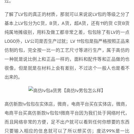
过。
了解了LV包的真正的材质，那就可以来说说LV包的等级之分了
基本上LV包分为C货，B货，A货，超A货，还有11的货 C货B货
纯属地摊级别，用料及做工都非常之差，包包除了有LV的一点
LOGO外，LV公司是否生产过就；LV 11包包是指严格按照正品来
仿制的包，完全按一比一的工艺尺寸等进行生产，属于高仿的
一种就是说比例上和正品一样的，面料和配件等和正品做的也
很像，但是就是在材料上会有差别，不过这个一般人也是看不
出来的。
高仿新款lv包包在实体店，微商，电商平台买在实体店，微商，
电商平台买高仿新款lv包包1微商平台因为我们处于网络时代，
而且网络非常的方便，足不出户就可以看到任何你想要的东西
只要输入相应的信息就可以了所以想买仿；度达99%是一比