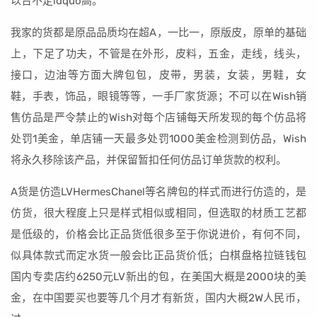
以合不定ldquo高。
我家的货都是原品品质均在超A，一比一，原版皮，原单的基础
上，下足了功夫，不管是在外形，皮料，五金，走线，线头，
接口，边油等方面大牌包包，皮带，男装，女装，男鞋，女
鞋，手表，饰品，眼镜等等，一手厂家货源；不可以在Wish销
售仿品是严令禁止的Wish对每个店铺每天所发现的每个仿品将
处罚1美金，单店铺一天最多处罚1000美金检测到仿品，Wish
将永久移除该产品，并保留暂扣任何仿品订单货款的权利。
A货是仿造LVHermesChanel等名牌包的样式而进行仿造的，是
仿货，很大程度上只是样式相似或相同，但选取的材质工艺都
是低级的，价格会比正品货低很多至于你说进价，有何不同，
似具体款式而定水货一般会比正品货价低；白棋盘格拉链钱包
国内专卖店约6250元LV新出的包，在美国大概是2000块的美
金，在中国要买也要等几个月才有新货，国内大概2W人民币，