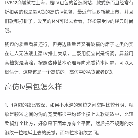
LV512商城就在上海，是LV包包的首选网站，款式多而且经常有
折扣买的也是超A货的高仿lv包包，最近有很多新款上市，并且
旧款都打折了，爱美的MM可以去看看，轻松享受lv的经典时尚
哦。
钱包的质量看着还行，但旁边质量差又有破损的席子之类的实
在让人无法跟土豪LV搭上关系，土豪用便宜货是情调，屌丝用
高档货是装啥，按照这种基本心理导向来看待本问题，可以大
概估计，这应该是一个高仿的，高仿中的A货或者B货。
高仿lv男包怎么样
1、1真包的纹比较深，如果小水泡的颗粒之间空隙比较分明，就
象是颗粒之间的沟的宽度都很平均整个摸上去软硬适中，比较
柔韧打个比方，好象是下面本身有个平面，然后把不规则的水
泡纹一粒粒辅上去的感觉，而每粒水泡纹之间。