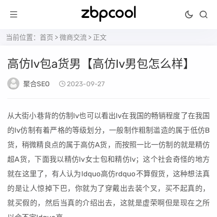
当前位置：
首页
>
微商交流
> 正文
高仿lv包a货男【高仿lv男包怎么样】
聚合SEO
2023-09-27
从大街小巷背的仿制lv也可以看出lv在我国的畅销程度了在我国
的lv仿制有着严格的等级划分，一般制作粗制滥造的属于低仿B
货，稍微精良点的属于高仿A货，而按照一比一仿制的就是精仿
超A货，下面我以精仿lv女士包和精仿lv；这个社会奇怪的地方
就在这里了，有人认为ldquo高仿rdquo不算假货，这种想法真
的是让人惊掉下巴，你就为了穿戴出去装个叉，买不起真的，
就买假的，然后当真的介绍出去，这就是虚荣啊但是现在之所