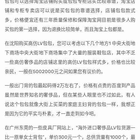
包包可以选择淘宝店铺购买或包包专柜店买比较靠谱，淘宝店
铺和专柜专卖店可以说是买包包的靠谱选择，店铺包包款式
多，价格便宜还有三年质量保修和保障淘宝网目前是很多人购
买包的第一选择，因为退换比较简单，而且淘宝上包都是。
在沈阳购买高仿LV包包，您可以考虑以下几个地方1 中央大街地
下商场中央大街地下商场集中了大量的服装鞋包店，其中不乏
一些高仿奢侈品的店铺这里的高仿LV包包样式多，价格也比较
亲民，一般在5002000元之间如果您有议价的。
一般出门背的包最起码得2万左右了，价格有点贵的百度到产品
虽然是世界知名的奢侈品，但在某些人眼里也不过如此，有人
说这个包包就像大街上买菜的家庭主妇背的包包一样，我想正
是因为它的平实与朴素，才一直走到如今吧。
在广州东莞的一些皮具厂网站上，“海外进口奢侈品LV包货源一
比一原单女士背包”，单价300元一个，总供货量有1000个，最