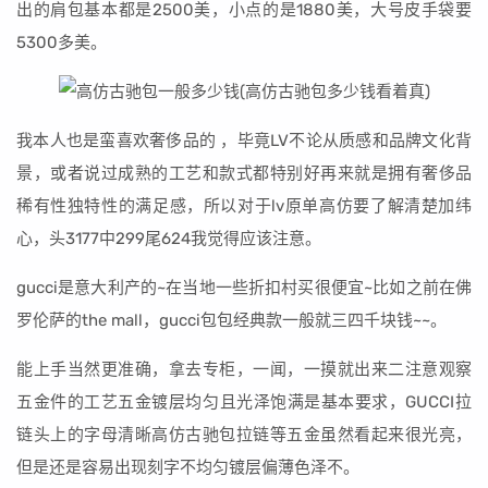
出的肩包基本都是2500美，小点的是1880美，大号皮手袋要
5300多美。
我本人也是蛮喜欢奢侈品的 ，毕竟LV不论从质感和品牌文化背
景，或者说过成熟的工艺和款式都特别好再来就是拥有奢侈品
稀有性独特性的满足感，所以对于lv原单高仿要了解清楚加纬
心，头3177中299尾624我觉得应该注意。
gucci是意大利产的~在当地一些折扣村买很便宜~比如之前在佛
罗伦萨的the mall，gucci包包经典款一般就三四千块钱~~。
能上手当然更准确，拿去专柜，一闻，一摸就出来二注意观察
五金件的工艺五金镀层均匀且光泽饱满是基本要求，GUCCI拉
链头上的字母清晰高仿古驰包拉链等五金虽然看起来很光亮，
但是还是容易出现刻字不均匀镀层偏薄色泽不。