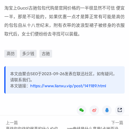
淘宝上Gucci古驰包包代购是官网价格的一半很显然不可信 便宜
一半，那是不可能的，如果优惠一点才是算正常有可能是高仿
的包包自从十八世纪末，附有衣带的波浪型裙子被修身的衣服
取代后，女士们便纷纷去寻找可以装载。
高仿
多少钱
古驰
本文由聚合SEO于2023-09-26发表在联迅社区，如有疑问，
请联系我们。
本文链接：
https://www.lianxu.vip/post/141189.html
上一篇
下一篇
高仿包包仿的很真的什么价位_高仿包包好吗值得买吗
am曲线是什么意思(卡地亚没有原单)