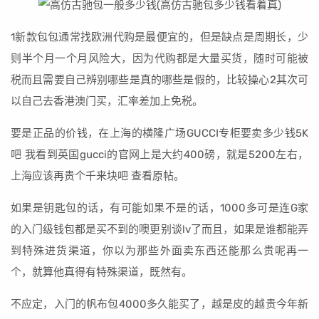
1新款包包通常找欧洲代购是最便宜的，但是缺点是周期长，少
则半个月一个月风险大，因为代购都是大量买货，随时可能被
税而且需要自己辨别哪些是真的哪些是假的，比较操心2其次可
以自己去香港澳门买，汇率差加上免税。
要是正品的价钱，在上海的横隆广场GUCCI专柜要卖多少钱5K
吧 我看到英国gucci的官网上是大约400磅，就是5200左右，
上海应该再贵个千来块吧 查看原帖。
如果是钥匙包的话，有可能如果不是的话，1000多可是连G家
的入门级钱包都是买不到的噢更别谈lv了而且，如果是谁都能弄
到特殊进货渠道，你以为那些外面卖东西还能那么贵呢再一
个，就算他真得有特殊渠道，既然有。
不应定，入门的帆布包4000多久能买了，越是皮的越贵今年新