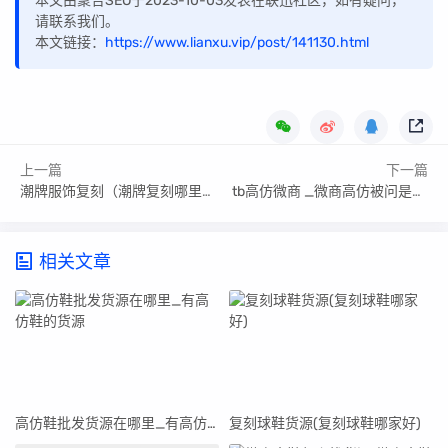
本文由聚合SEO于2023-10-03发表在联迅社区，如有疑问，
请联系我们。
本文链接：
https://www.lianxu.vip/post/141130.html
上一篇
下一篇
潮牌服饰复刻（潮牌复刻哪里做得最好看呢）
tb高仿微商 _微商高仿被问是不是正品
相关文章
高仿鞋批发货源在哪里_有高仿鞋的货源
复刻球鞋货源(复刻球鞋哪家好)