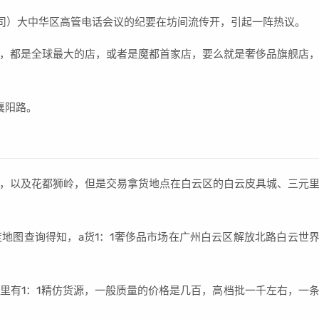
公司）大中华区高管电话会议的纪要在坊间流传开，引起一阵热议。
，都是全球最大的店，或者是魔都首家店，要么就是奢侈品旗舰店
襄阳路。
，以及花都狮岭，但是交易拿货地点在白云区的白云皮具城、三元
地图查询得知，a货1：1奢侈品市场在广州白云区解放北路白云世
里有1：1精仿货源，一般质量的价格是几百，高档批一千左右，一