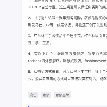
1、品牌官网 最好在官网买奢侈品包。目前全
JD.COM自营专区。这些渠道可以保证你买到的
2、《得物》这是一款集潮牌网购，奢侈品购买的
到爱马仕、LV等一线奢侈品。得物还开创了先鉴
3、红布林二手奢侈品平台还不错。红布林里面售
是二手、正品。
4、有以下几个：奢殿官方旗舰店，银泰百货旗舰
reebonz海外旗舰店，欧瑟旗舰店，fashione
5、从购买方式来看，可以从线下中古店、线上二
式。消费者直卖的方式可以直接跟卖家对话，能够
高仿
奢侈
奢侈品牌