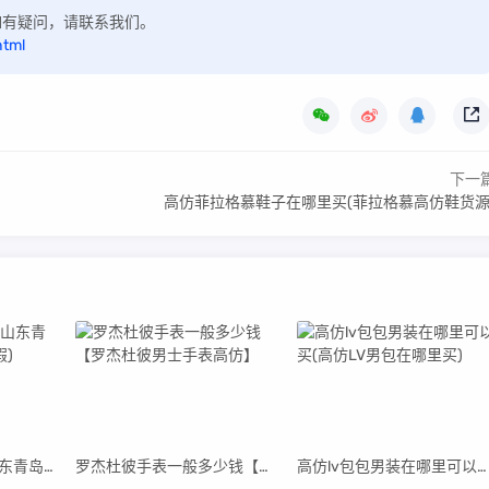
，如有疑问，请联系我们。
html
下一
高仿菲拉格慕鞋子在哪里买(菲拉格慕高仿鞋货源
青岛高仿阿迪货源(山东青岛阿迪达斯代工厂真假)
罗杰杜彼手表一般多少钱【罗杰杜彼男士手表高仿】
高仿lv包包男装在哪里可以买(高仿LV男包在哪里买)