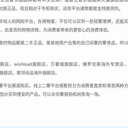
球主流奢侈品品牌都有中文官网，或者去奢侈品品牌天猫旗舰店
绝对是正品，而且相对于专柜购买，这些平台通常都是支持换货的。
年轻人的网购平台。在得物里，不仅可以买到一些轻奢潮牌，还能
别，后发货的购物流程，为消费者带来的更安心的消费体验。
卖的物品都是二手正品，是其他用户出售的自己闲置的奢侈品，所
店，wishload旗舰店，万奢城旗舰店，佛罗伦斯海外专营店
vent旗舰店，客邻尚品海外旗舰店。
奢平台渠道购买。线上二奢平台销售则分为消费者直卖和寄卖两种
低价买到便宜的产品，可以去优奢易拍和闲鱼淘一淘。