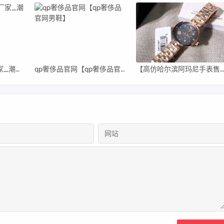
高仿潮牌衣服直销厂家_潮牌男装高仿货源
qp奢侈品官网【qp奢侈品官网男鞋】
【高仿哈尔滨阿玛尼手表售后维修中心