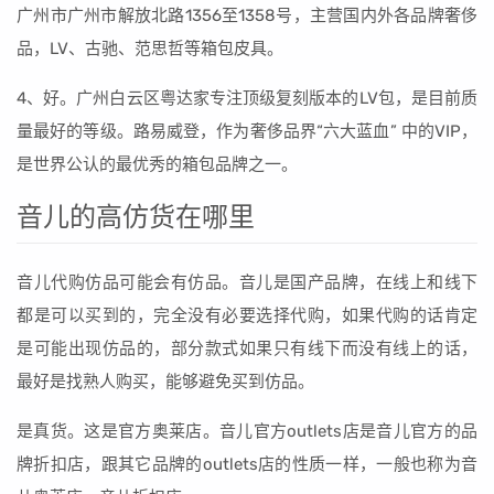
广州市广州市解放北路1356至1358号，主营国内外各品牌奢侈
品，LV、古驰、范思哲等箱包皮具。
4、好。广州白云区粤达家专注顶级复刻版本的LV包，是目前质
量最好的等级。路易威登，作为奢侈品界“六大蓝血” 中的VIP，
是世界公认的最优秀的箱包品牌之一。
音儿的高仿货在哪里
音儿代购仿品可能会有仿品。音儿是国产品牌，在线上和线下
都是可以买到的，完全没有必要选择代购，如果代购的话肯定
是可能出现仿品的，部分款式如果只有线下而没有线上的话，
最好是找熟人购买，能够避免买到仿品。
是真货。这是官方奥莱店。音儿官方outlets店是音儿官方的品
牌折扣店，跟其它品牌的outlets店的性质一样，一般也称为音