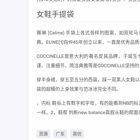
女鞋手提袋
赛琳 (Celine) 手袋上各式各样的图案，如双轮马
典。ELINE[1]自1945年创立以来，一直是优秀品质
COCCINELLE是意大利的著名皮具品牌，于
谨、注重细节、简洁典雅等是COCCINELLE坚
穿半身裙，穿五至五分的西装，踩一双黑人女鞋以
装的超模的上身效果与范冰冰完全不同。
，内标 鞋标上有数字和字母，有的能看到NB的
一样。2，鞋帮 判断new balance真假从
货源
广东
高仿