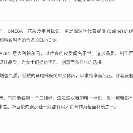
车，OMEGA，花朵及半月标记，更是深深地代表赛琳 (Celine) 的
和精致时尚的代名 CELINE 词。
诞生1978年意大利帕尔马，以优良的皮质闻名于世。追求品质、制作
持的设计品质，为女士们提供优雅、创意而多样化的选择。
增强气质，低矮的马尾辫既简单又休闲，以求纯净而纯正。穿着该
标志，有的能看到一个二维码，这是这双鞋的唯一标识，每一款鞋都
鞋的帮面来看。新百伦的跑步鞋一般都有用人造革作为帮面材质之一。