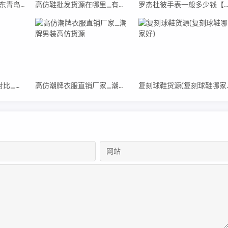
青岛高仿阿迪货源(山东青岛阿迪达斯代工厂真假)
高仿鞋批发货源在哪里_有高仿鞋的货源
罗杰杜彼手表一般多少钱【罗杰杜彼男士手表高
burberry围巾真假标对比_高仿burberry围巾
高仿潮牌衣服直销厂家_潮牌男装高仿货源
复刻球鞋货