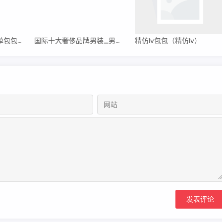
【原单包包深圳】原单包包是正品吗
国际十大奢侈品牌男装_男装奢侈品品牌
精仿lv包包（精仿lv）