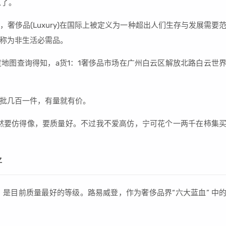
以了。
奢侈品(Luxury)在国际上被定义为一种超出人们生存与发展需要
称为非生活必需品。
地图查询得知，a货1：1奢侈品市场在广州白云区解放北路白云世
批几百一件，有量就有价。
然要仿得像，要质量好。不过我不爱高仿，宁可花个一两千在柿集
好
，是目前质量最好的等级。路易威登，作为奢侈品界“六大蓝血” 中