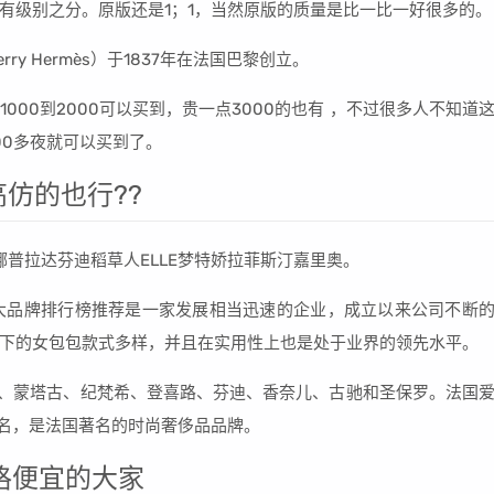
有级别之分。原版还是1；1，当然原版的质量是比一比一好很多的。
y Hermès）于1837年在法国巴黎创立。
大概1000到2000可以买到，贵一点3000的也有 ，不过很多人不知道
00多夜就可以买到了。
仿的也行??
桑娜普拉达芬迪稻草人ELLE梦特娇拉菲斯汀嘉里奥。
包十大品牌排行榜推荐是一家发展相当迅速的企业，成立以来公司不断
下的女包包款式多样，并且在实用性上也是处于业界的领先水平。
迪奥、蒙塔古、纪梵希、登喜路、芬迪、香奈儿、古驰和圣保罗。法国
译名，是法国著名的时尚奢侈品品牌。
格便宜的大家