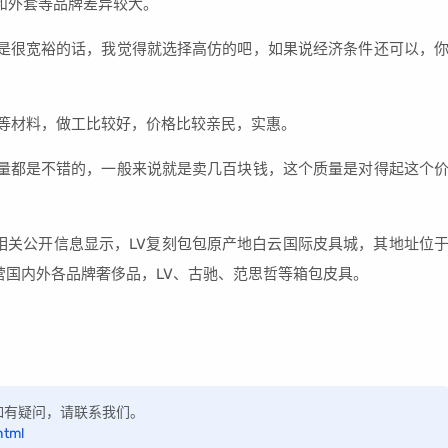
和外套等品牌差异较大。
是很宽裕的话，我觉得就选择高仿的吧，如果说经济条件还可以，
皮等材料，做工比较好，价格比较亲民，实惠。
量都是不错的，一般来说就是卖几百块钱，这个质量是对得起这个
询相关公开信息显示，LV复刻包包原产地白云国际皮具城，其地址位
主营国内外各品牌奢侈品，LV、古驰、范思哲等箱包皮具。
区，如有疑问，请联系我们。
html