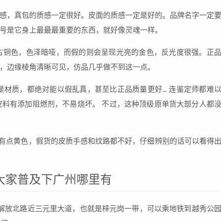
感，真包的质感一定很好。皮面的质感一定是好的。品牌名字一定
号是它身上最最最重要的东西，就好像灵魂一样。
古铜色，色泽暗哑，而假的则会呈现光亮的金色，反光度很强。正
，边缘棱角清晰可见，仿品几乎做不到这一点。
是材质，都绝对能以假乱真，甚至比正品质量更好… 连鉴定师都难
皮料有添加阻燃剂，不易烧坏。 不过，这种顶级原单货大部分人都
是有点黄色，假货的皮质手感和纹路都不好，仔细辨别的话可以看得
大家普及下广州哪里有
解放北路近三元里大道，也就是梓元岗一带，可以乘地铁到越秀公