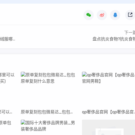
下一
哪里买）
盘点抗炎食物?抗炎食
高仿lv包包男装在哪里可以买(高仿LV男包在哪里买)
原单复刻包包微易达_包包原单复刻什么意思
qp奢侈品官网【q