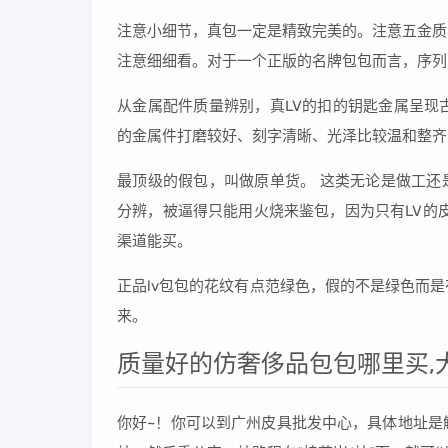
注意小细节，真包一定是精致完美的。注意五金质
注意细细看。对于一个正版的名牌包包而言，序列
从金属配件质量辨别，真LV的扣的钥匙金属呈现
的金属件打磨较好、刻字清晰、光泽比较温和整齐
最顶级的假包，叫做原单货。 这类无论是做工还
分辨，被逼得只能用火烧来鉴包，因为只有LV的
渠道能买。
正品lv包包的花纹有点范绿色，假的不是绿色而
来。
质量好的仿奢侈品包包哪里买,
你好~！你可以到广州皮具批发中心，具体地址是