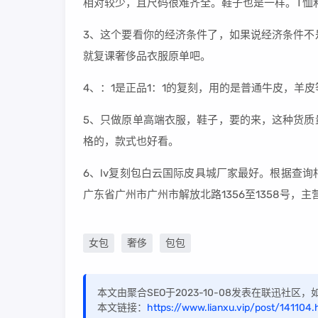
相对较少，且尺码很难齐全。鞋子也是一样。T恤
3、这个要看你的经济条件了，如果说经济条件不
就复课奢侈品衣服原单吧。
4、：1是正品1：1的复刻，用的是普通牛皮，羊
5、只做原单高端衣服，鞋子，要的来，这种货质
格的，款式也好看。
6、lv复刻包白云国际皮具城厂家最好。根据查
广东省广州市广州市解放北路1356至1358号，
女包
奢侈
包包
本文由聚合SEO于2023-10-08发表在联迅社
本文链接：
https://www.lianxu.vip/post/141104.