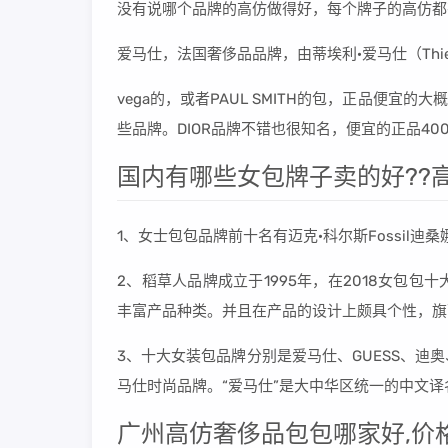
没有说哪个品牌的高仿做得好，每个牌子的高仿都
爱马仕，法国奢侈品品牌，由蒂埃利·爱马仕（Thierr
vega的，或者PAUL SMITH的包，正品便宜的
些品牌。DIOR品牌不错也很知名，便宜的正品40
国内有哪些女包牌子卖的好??高
1、女士包包品牌前十名有迈克·科尔斯Fossil迪
2、稻草人品牌成立于1995年，在2018女包
丰富产品种类。并且在产品的设计上颇具个性，旗
3、十大女装包品牌分别是爱马仕、GUESS、
马仕时尚品牌。“爱马仕”是大中华区统一的中文
广州高仿奢侈品包包哪家好,价