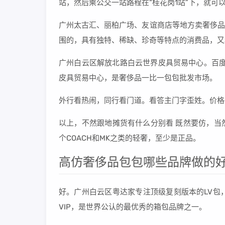
站，然后乘公交一站路程在“桂花岗1站”下，就可
广州太古汇、丽柏广场、友谊商店等地方卖奢侈品，
围的，具有独特、稀缺、珍奇等特点的消费品，又
广州白云区解放北路白云世界皮具贸易中心。百度
皮具贸易中心，是奢侈品一比一包包批发市场。
外行看热闹，同行看门道。看答主门字歪姓。价格
以上，不然跟地摊货有什么分别看 既然要仿，当
个COACH和MK之类的轻奢，至少是正品。
高仿奢侈品包包哪些品牌做的
好。广州白云区粤达家专注顶级复刻版本的LV包
VIP，是世界公认的最优秀的箱包品牌之一。