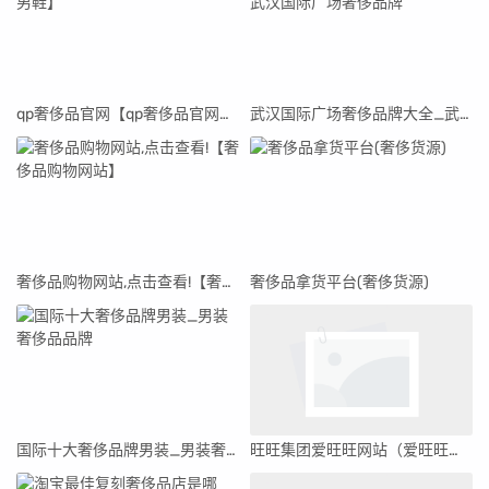
qp奢侈品官网【qp奢侈品官网男鞋】
武汉国际广场奢侈品牌大全_武汉国际广场奢侈品牌
奢侈品购物网站,点击查看!【奢侈品购物网站】
奢侈品拿货平台(奢侈货源)
国际十大奢侈品牌男装_男装奢侈品品牌
旺旺集团爱旺旺网站（爱旺旺经销商网站）