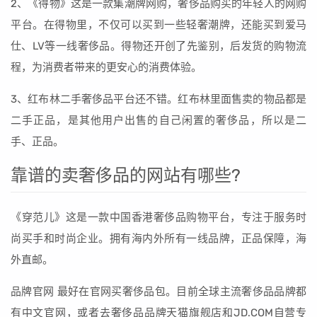
2、《得物》这是一款集潮牌网购，奢侈品购买的年轻人的网购
平台。在得物里，不仅可以买到一些轻奢潮牌，还能买到爱马
仕、LV等一线奢侈品。得物还开创了先鉴别，后发货的购物流
程，为消费者带来的更安心的消费体验。
3、红布林二手奢侈品平台还不错。红布林里面售卖的物品都是
二手正品，是其他用户出售的自己闲置的奢侈品，所以是二
手、正品。
靠谱的卖奢侈品的网站有哪些?
《穿范儿》这是一款中国香港奢侈品购物平台，专注于服务时
尚买手和时尚企业。拥有海内外所有一线品牌，正品保障，海
外直邮。
品牌官网 最好在官网买奢侈品包。目前全球主流奢侈品品牌都
有中文官网，或者去奢侈品品牌天猫旗舰店和JD.COM自营专