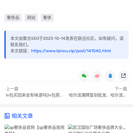
奢侈品
网站
奢侈
本文由聚合SEO于2023-10-14发表在联迅社区，如有疑问，请
联系我们。
本文链接：
https://www.lianxu.vip/post/141040.html
上一篇
下一篇
lv包买回来会有味道吗(lv包原单包过毒)
哈尔滨潮牌复刻批发、哈尔滨潮牌复刻批发在哪
相关文章