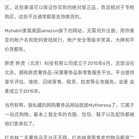
区。这些渠道可以保证你买到的绝对是正品，而且相对于专柜
购买，这些平台通常都是支持换货的。
Myhabit隶属美国amazon旗下的网站，无需另外注册，用你美
亚的帐户名和密码登陆就行，帐户安全等级非常高，大牌和平
价货都有。
胖虎 胖虎（北京）科技有限公司成立于2015年6月，总部设在
北京。拥有胖虎奢侈品-闲置奢侈品新零售服务平台。平台提供
豪华评估、维修、回收寄售、租赁、拍卖等业务服务。会麦 会
麦成立于2015年。
当然有啊，我私藏的网购奢侈品网站就是Mytheresa了，它属于
一站式购物，基本上我全年的衣服、包包、鞋子以及配饰都被
他们家承包了。
红布林二手奢侈品平台还不错。红布林里面售卖的物品都是二