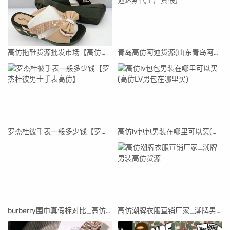
高仿拖鞋货源批发市场【高仿拖鞋货源批发市场在哪里】
青岛高仿阿迪货源(山东青岛阿迪达斯代工厂真假)
罗杰杜彼手表一般多少钱【罗杰杜彼男士手表高仿】
高仿lv包包男装在哪里可以买(高仿LV男包在哪里买)
burberry围巾真假标对比_高仿burberry围巾
高仿潮牌衣服直销厂家_潮牌男装高仿货源