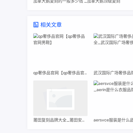
加拿大鹅复刻的一般多少钱 _加拿大鹅顶级复刻
相关文章
qp奢侈品官网【qp奢侈品官网男鞋】
莆田复刻品牌大全_莆田安福电商城414号档口