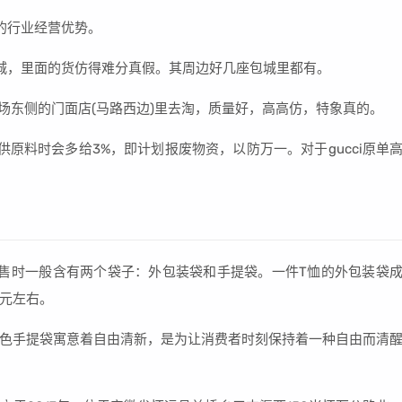
的行业经营优势。
城，里面的货仿得难分真假。其周边好几座包城里都有。
场东侧的门面店(马路西边)里去淘，质量好，高高仿，特象真的。
原料时会多给3%，即计划报废物资，以防万一。对于gucci原单
销售时一般含有两个袋子：外包装袋和手提袋。一件T恤的外包装袋
7元左右。
色手提袋寓意着自由清新，是为让消费者时刻保持着一种自由而清