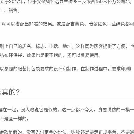
于2017年，位于安徽省怀远县兰桥乡三支渠西150米怀万公路北
工、销售。
，就可以搭配出好看的效果。或是配杏黄色、暗紫红色、蓝绿色都
刷上自己的店名、标志、电话、地址。这样既为顾客提供了方便，
纺布环保袋，效果也是很不错的，还可以反复使用。
以参照的服装打包袋要求的设计和制作，在制作过程中，要求印刷
真的?
摆在一起，没人敢说它是假的，这一点都不夸大。真要说仿的一模
不是全一样的。
付余款是假的。没有先付定金的说法，购物还是要走正规平台，不要