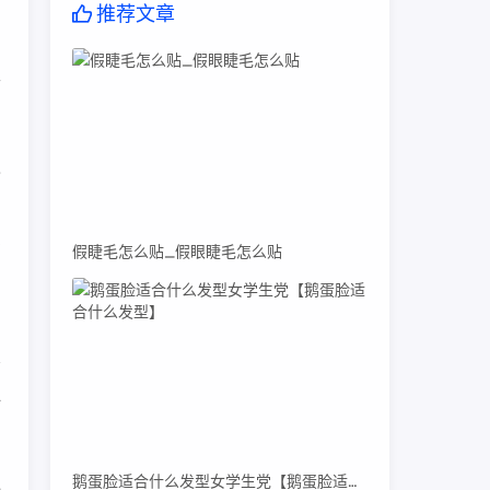
，
推荐文章
可
也
厂
假睫毛怎么贴_假眼睫毛怎么贴
一
鹅蛋脸适合什么发型女学生党【鹅蛋脸适合什么发型】
通