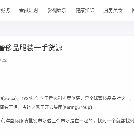
活服务
金融理财
影视娱乐
健康知识
厨房美食
奢侈品服装一手货源
432
Gucci)，1921年创立于意大利佛罗伦萨，是全球奢侈品品牌之一
世，古驰隶属于开云集团(KeringGroup)。
和东洋国际服装批发市场这三个市场是在一起的，找到一个就都找